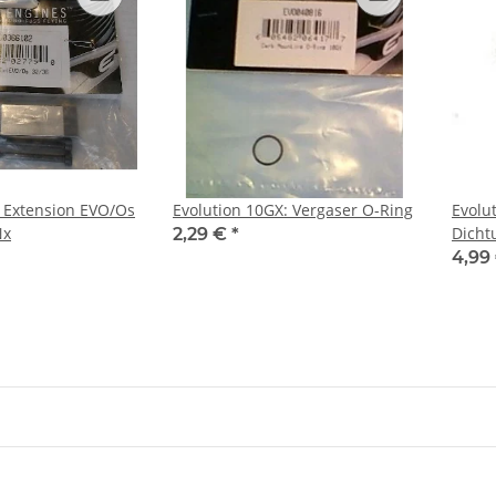
 Extension EVO/Os
Evolution 10GX: Vergaser O-Ring
Evolu
Nx
Dicht
2,29 €
*
4,99