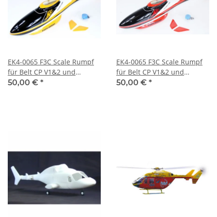
EK4-0065 F3C Scale Rumpf
EK4-0065 F3C Scale Rumpf
für Belt CP V1&2 und
für Belt CP V1&2 und
ähnliche / gelb / 002176
ähnliche / rot / 002175
50,00 €
*
50,00 €
*