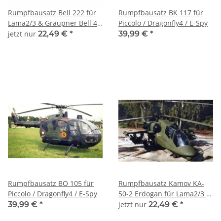
Rumpfbausatz Bell 222 für
Rumpfbausatz BK 117 für
Lama2/3 & Graupner Bell 47
Piccolo / Dragonfly4 / E-Spy
G
jetzt nur
22,49 €
*
39,99 €
*
Rumpfbausatz BO 105 für
Rumpfbausatz Kamov KA-
Piccolo / Dragonfly4 / E-Spy
50-2 Erdogan für Lama2/3 &
Graupner Bell 47 G
39,99 €
*
jetzt nur
22,49 €
*