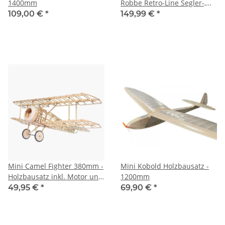
1400mm
Robbe Retro-Line Segler-,
oder Elektromodell
109,00 €
*
149,99 €
*
Mini Camel Fighter 380mm -
Mini Kobold Holzbausatz -
Holzbausatz inkl. Motor uns
1200mm
Propeller
49,95 €
*
69,90 €
*