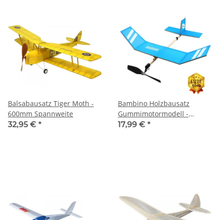
Balsabausatz Tiger Moth -
Bambino Holzbausatz
600mm Spannweite
Gummimotormodell -
400mm
32,95 €
*
17,99 €
*