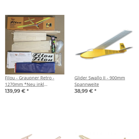
Filou - Graupner Retro -
Glider Swallo II - 900mm
1270mm *Neu inkl
Spannweite
Motorhalter
139,99 €
*
38,99 €
*