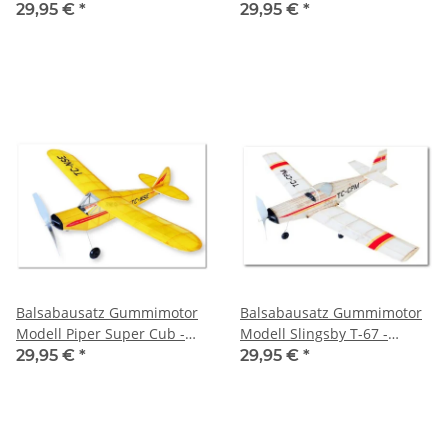
mm
29,95 €
*
29,95 €
*
Balsabausatz Gummimotor
Balsabausatz Gummimotor
Modell Piper Super Cub -
Modell Slingsby T-67 -
530 mm
540mm
29,95 €
*
29,95 €
*