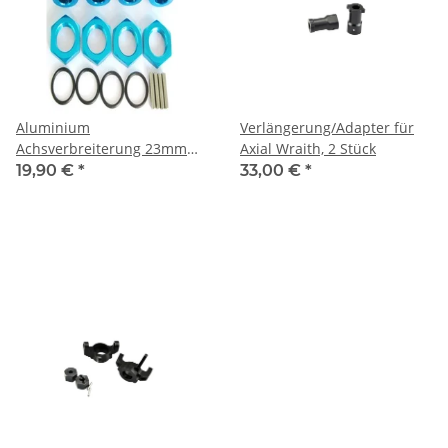
Aluminium
Verlängerung/Adapter für
Achsverbreiterung 23mm
Axial Wraith, 2 Stück
für 1:8er
19,90 €
*
33,00 €
*