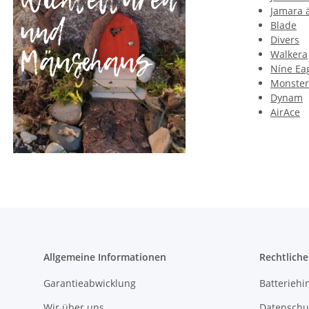
Jamara ä
Blade
Divers
Walkera
Níne Ea
Monster
Dynam
AirAce
Allgemeine Informationen
Rechtlich
Garantieabwicklung
Batteriehi
Wir über uns
Datenschu