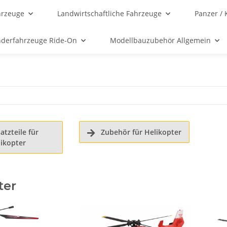
hrzeuge
Landwirtschaftliche Fahrzeuge
Panzer / 
nderfahrzeuge Ride-On
Modellbauzubehör Allgemein
tzteile für
Zubehör für Helikopter

ikopter
ter