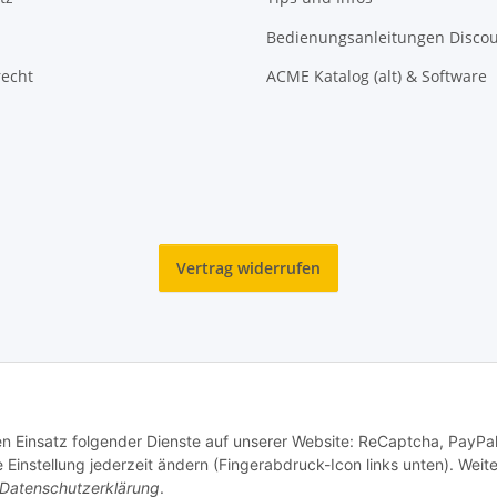
Bedienungsanleitungen Disco
recht
ACME Katalog (alt) & Software
Vertrag widerrufen
den Einsatz folgender Dienste auf unserer Website: ReCaptcha, PayPa
© Reitter Modellbau & Robotics
instellung jederzeit ändern (Fingerabdruck-Icon links unten). Weit
Datenschutzerklärung
.