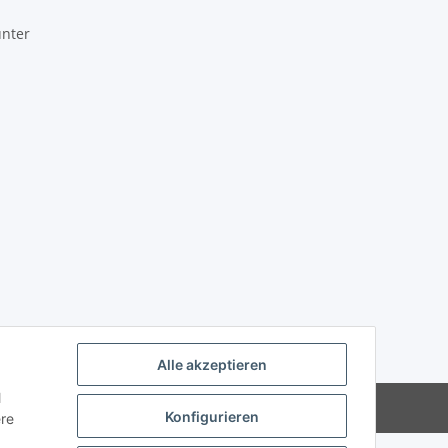
unter
Alle akzeptieren
l
Powered by
JTL-Shop
Konfigurieren
ere