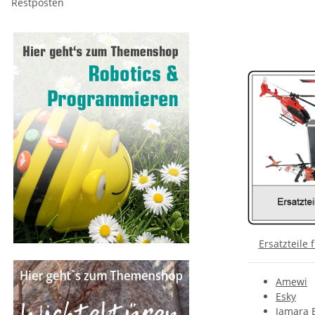
Restposten
Ersatzteile 
Amewi
Esky
Jamara E