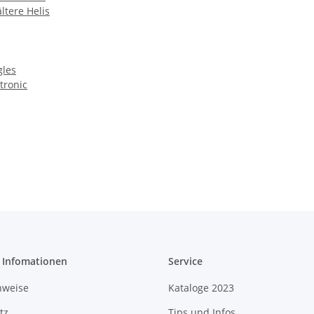
ltere Helis
gles
tronic
e Infomationen
Service
nweise
Kataloge 2023
tz
Tips und Infos