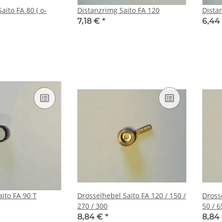
aito FA 80 ( o-
Distanzrimg Saito FA 120
Dista
7,18 €
*
6,44
ito FA 90 T
Drosselhebel Saito FA 120 / 150 /
Drosse
270 / 300
50 / 6
8,84 €
*
8,84