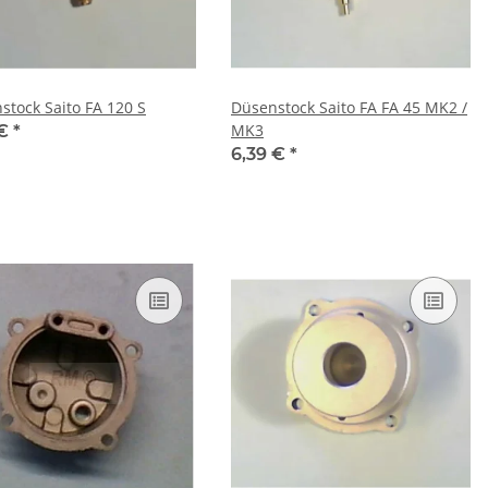
stock Saito FA 120 S
Düsenstock Saito FA FA 45 MK2 /
MK3
 €
*
6,39 €
*