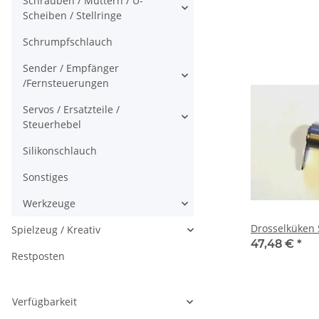
Schrauben / Muttern / U-
Scheiben / Stellringe
Schrumpfschlauch
Sender / Empfänger
/Fernsteuerungen
Servos / Ersatzteile /
Steuerhebel
Silikonschlauch
Sonstiges
Werkzeuge
Drosselküken 
Spielzeug / Kreativ
47,48 €
*
Restposten
Verfügbarkeit