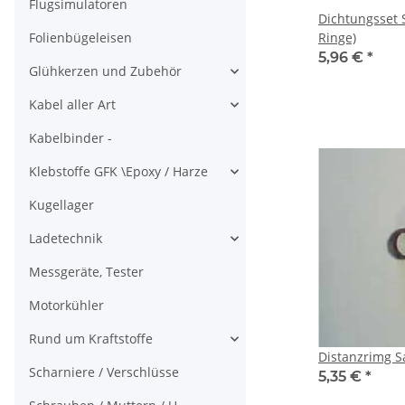
Flugsimulatoren
Dichtungsset S
Folienbügeleisen
Ringe)
5,96 €
*
Glühkerzen und Zubehör
Kabel aller Art
Kabelbinder -
Klebstoffe GFK \Epoxy / Harze
Kugellager
Ladetechnik
Messgeräte, Tester
Motorkühler
Rund um Kraftstoffe
Distanzrimg Sa
Scharniere / Verschlüsse
5,35 €
*