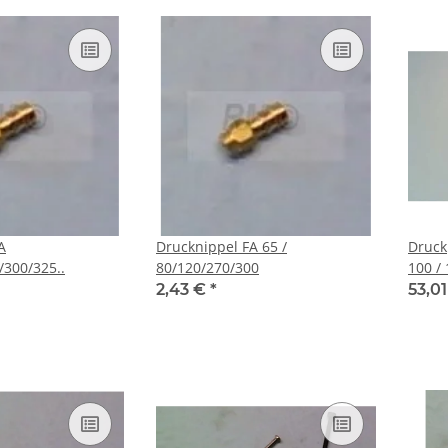
A
Drucknippel FA 65 /
Druck
/300/325..
80/120/270/300
100 /
2,43 €
*
53,0