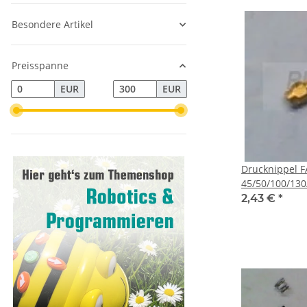
Besondere Artikel
Preisspanne
EUR
EUR
Drucknippel F
45/50/100/130
2,43 €
*