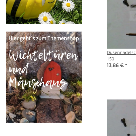
Düsennadelschraub
150
13,86 €
*