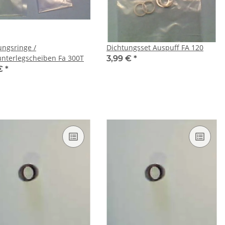
ungsringe /
Dichtungsset Auspuff FA 120
unterlegscheiben Fa 300T
3,99 €
*
 €
*