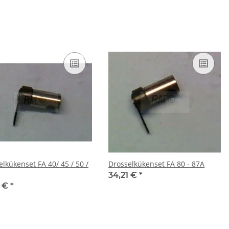
lkükenset FA 40/ 45 / 50 /
Drosselkükenset FA 80 - 87A
34,21 €
*
1 €
*