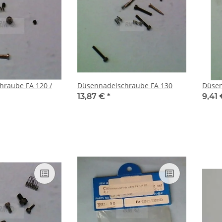
e FA 120 /
Düsennadelschraube FA 130
Düsen
13,87 €
*
9,41