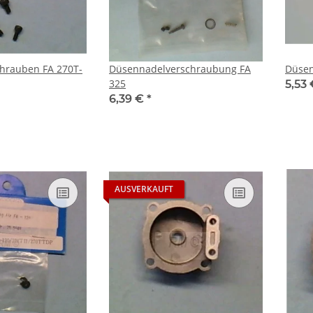
hrauben FA 270T-
Düsennadelverschraubung FA
Düsen
325
5,53
6,39 €
*
AUSVERKAUFT