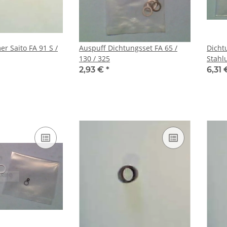
 Saito FA 91 S /
Auspuff Dichtungsset FA 65 /
Dicht
130 / 325
Stahl
2,93 €
*
6,31