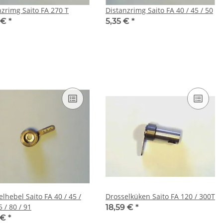
nzrimg Saito FA 270 T
Distanzrimg Saito FA 40 / 45 / 50
 €
*
5,35 €
*
lhebel Saito FA 40 / 45 /
Drosselküken Saito FA 120 / 300T
5 / 80 / 91
18,59 €
*
 €
*