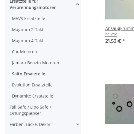
Ersatzteile für
Verbrennungsmotoren
MVVS Ersatzteile
Ansaugkrümmer
Magnum 2-Takt
91 GK
Magnum 4-Takt
21,53 €
*
Car Motoren
Jamara Benzin Motoren
Saito Ersatzteile
Evolution Ersatzteile
Dynamite Ersatzteile
Fail Safe / Lipo Safe /
Ortungspiepser
Farben, Lacke, Dekor