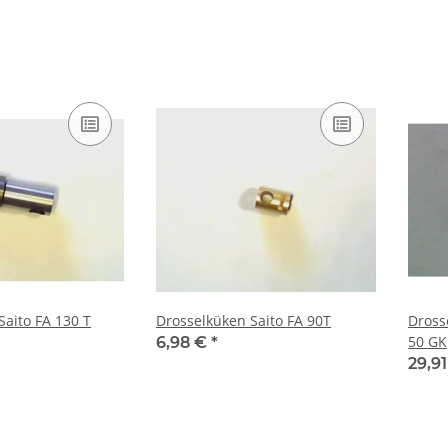
Saito FA 130 T
Drosselküken Saito FA 90T
Drosse
50 GK
6,98 €
*
29,9