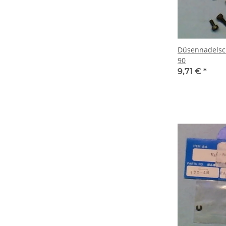
Düsennadelsc
90
9,71 €
*