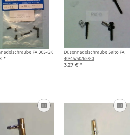
nadelschraube FA 30S-GK
Düsennadelschraube Saito FA
40/45/50/65/80
 €
*
3,27 €
*