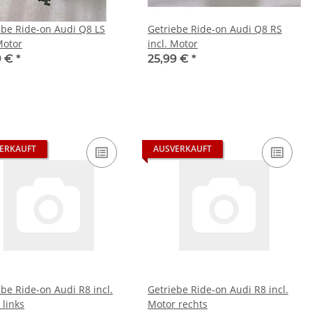
ebe Ride-on Audi Q8 LS
Getriebe Ride-on Audi Q8 RS
Motor
incl. Motor
9 €
*
25,99 €
*
ERKAUFT
AUSVERKAUFT
ebe Ride-on Audi R8 incl.
Getriebe Ride-on Audi R8 incl.
 links
Motor rechts