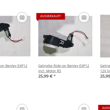
AUSVERKAUFT
-on Benley EXP12
Getriebe Ride-on Benley EXP12
Getri
incl. Motor RS
12V li
25,99 €
*
25,9
AUSV