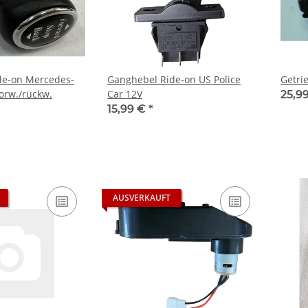
de-on Mercedes-
Ganghebel Ride-on US Police
Getri
orw./rückw.
Car 12V
25,9
15,99 €
*
AUSVERKAUFT