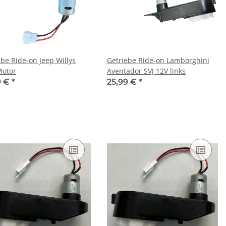
ebe Ride-on Jeep Willys
Getriebe Ride-on Lamborghini
Motor
Aventador SVJ 12V links
9 €
*
25,99 €
*