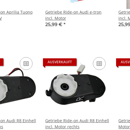
-on Aprilia Tuono
Getriebe Ride-on Audi e-tron
Getri
V
incl. Motor
incl. 
25,99 €
*
25,9
AUSVERKAUFT
AUSV
-on Audi R8 Einhell
Getriebe Ride-on Audi R8 Einhell
Getri
ks
incl. Motor rechts
Motor