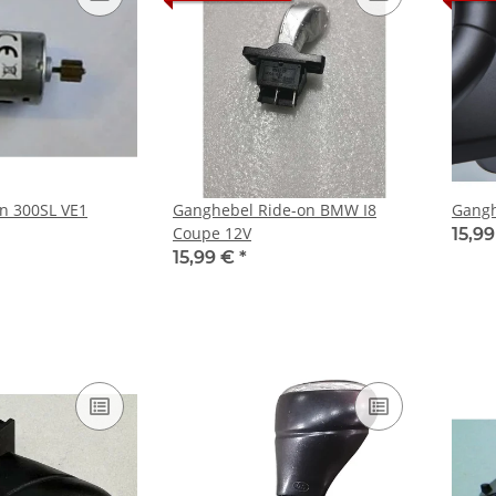
n 300SL VE1
Ganghebel Ride-on BMW I8
Gang
Coupe 12V
15,9
15,99 €
*