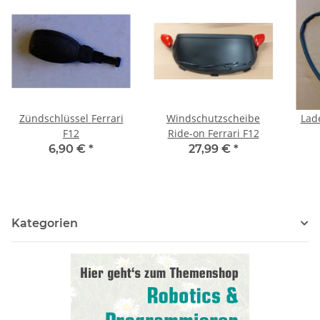
Zündschlüssel Ferrari
Windschutzscheibe
Lad
F12
Ride-on Ferrari F12
6,90 €
*
27,99 €
*
Kategorien