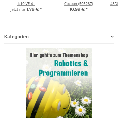
1:10 VE 4 -
Cocoon (505287)
48DP
BL / A
jetzt nur
1,79 €
*
10,99 €
*
Kategorien