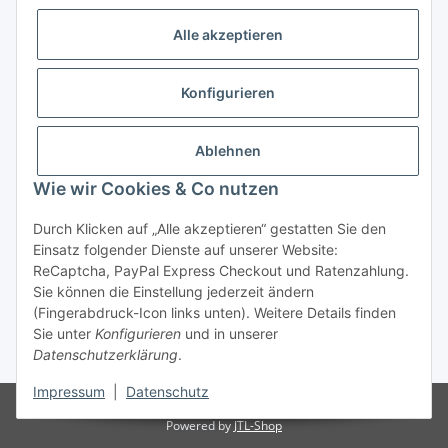
Alle akzeptieren
Allgemeine Informationen
Konfigurieren
Rechtliche Infomationen
Ablehnen
Service
Wie wir Cookies & Co nutzen
Durch Klicken auf „Alle akzeptieren“ gestatten Sie den
Vertrag widerrufen
Einsatz folgender Dienste auf unserer Website:
ReCaptcha, PayPal Express Checkout und Ratenzahlung.
Sie können die Einstellung jederzeit ändern
(Fingerabdruck-Icon links unten). Weitere Details finden
Sie unter
Konfigurieren
und in unserer
Datenschutzerklärung
.
* Alle Preise inkl. gesetzlicher USt., zzgl.
Versand
Impressum
|
Datenschutz
© Reitter Modellbau & Robotics
Powered by
JTL-Shop