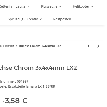
Kettenfahrzeuge
Flugzeuge
Helikopter
Spielzeug / Kreativ
Restposten
LX 1 BB/RR
Buchse Chrom 3x4x4mm LX2
chse Chrom 3x4x4mm LX2
elnummer:
051997
orie:
Ersatzteile Jamara LX 1 BB/RR
3,58 €
 nur