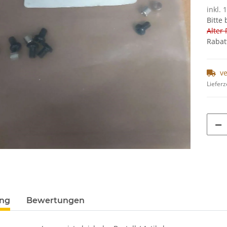
inkl. 
Bitte
Alter 
Rabat
v
Lieferz
ung
Bewertungen