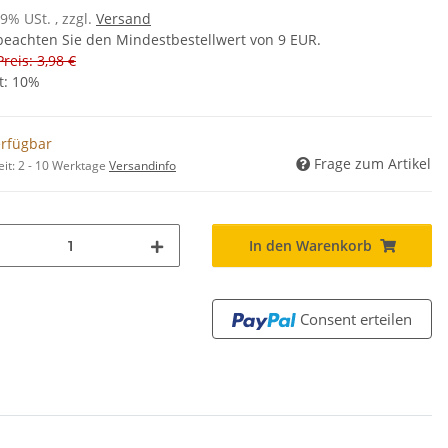
19% USt. , zzgl.
Versand
 beachten Sie den Mindestbestellwert von 9 EUR.
Preis: 3,98 €
t:
10%
erfügbar
Frage zum Artikel
eit:
2 - 10 Werktage
Versandinfo
In den Warenkorb
Consent erteilen