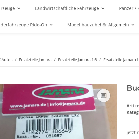
hrzeuge
Landwirtschaftliche Fahrzeuge
Panzer / 
nderfahrzeuge Ride-On
Modellbauzubehör Allgemein
C Autos
Ersatzteile Jamara
Ersatzteile Jamara 1:8
Ersatzteile Jamara 
Bu
Artik
Kateg
jetzt