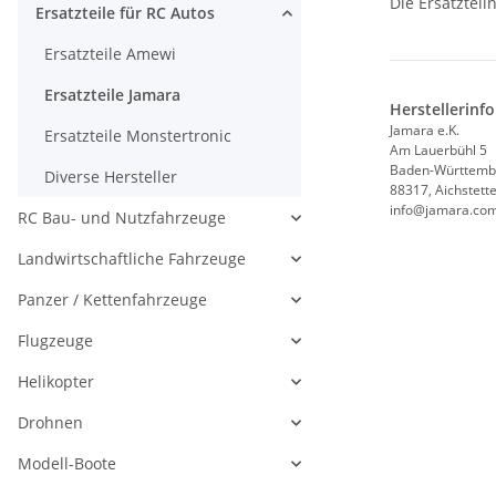
Die Ersatzteil
Ersatzteile für RC Autos
Ersatzteile Amewi
Ersatzteile Jamara
Herstellerinf
Jamara e.K.
Ersatzteile Monstertronic
Am Lauerbühl 5
Baden-Württemb
Diverse Hersteller
88317, Aichstett
info@jamara.co
RC Bau- und Nutzfahrzeuge
Landwirtschaftliche Fahrzeuge
Panzer / Kettenfahrzeuge
Flugzeuge
Helikopter
Drohnen
Modell-Boote