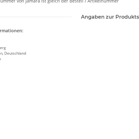
nummer von Jamara ist gleich der Bestell / Artikelnummer
Angaben zur Produkts
ormationen:
erg
en, Deutschland
m