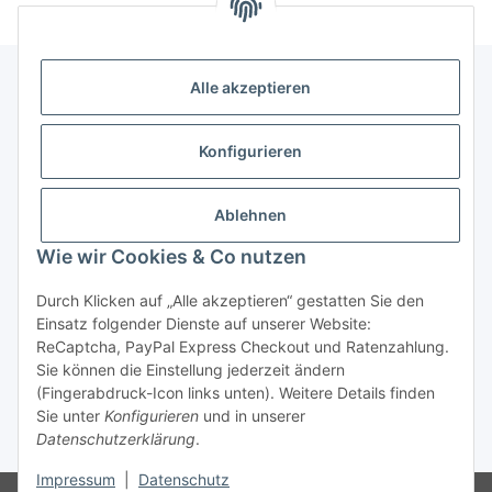
Alle akzeptieren
Allgemeine Informationen
Konfigurieren
Rechtliche Infomationen
Ablehnen
Service
Wie wir Cookies & Co nutzen
Durch Klicken auf „Alle akzeptieren“ gestatten Sie den
Vertrag widerrufen
Einsatz folgender Dienste auf unserer Website:
ReCaptcha, PayPal Express Checkout und Ratenzahlung.
Sie können die Einstellung jederzeit ändern
(Fingerabdruck-Icon links unten). Weitere Details finden
Sie unter
Konfigurieren
und in unserer
Datenschutzerklärung
.
* Alle Preise inkl. gesetzlicher USt., zzgl.
Versand
Impressum
|
Datenschutz