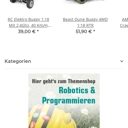
RC Elektro Buggy 1:18
Beast Dune Buggy 4WD
AM
Mit 2,4Ghz, 40 Km/H,
1:18 RTR
Cra
Allradantrieb "WL 8429"
39,00 €
*
51,90 €
*
Von WL Toys
Kategorien