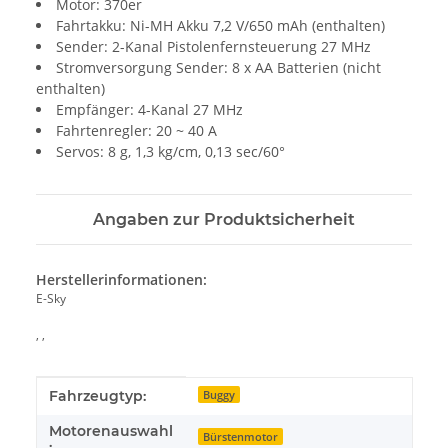
Motor: 370er
Fahrtakku: Ni-MH Akku 7,2 V/650 mAh (enthalten)
Sender: 2-Kanal Pistolenfernsteuerung 27 MHz
Stromversorgung Sender: 8 x AA Batterien (nicht
enthalten)
Empfänger: 4-Kanal 27 MHz
Fahrtenregler: 20 ~ 40 A
Servos: 8 g, 1,3 kg/cm, 0,13 sec/60°
Angaben zur Produktsicherheit
Herstellerinformationen:
E-Sky
, ,
Produkteigenschaft
Wert
Fahrzeugtyp:
Buggy
Motorenauswahl
Bürstenmotor
: