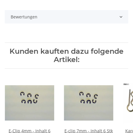
Bewertungen
Kunden kauften dazu folgende
Artikel:
E-Clip 4mm - Inhalt 6
E-clip 7mm - Inhalt 6 Stk
Kar