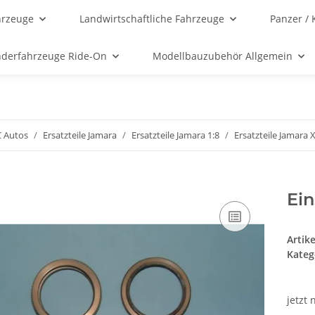
hrzeuge
Landwirtschaftliche Fahrzeuge
Panzer / 
nderfahrzeuge Ride-On
Modellbauzubehör Allgemein
C Autos
Ersatzteile Jamara
Ersatzteile Jamara 1:8
Ersatzteile Jamara 
Ei
Artik
Kateg
jetzt