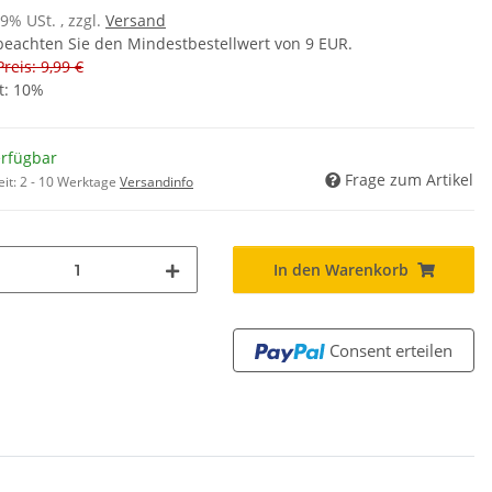
19% USt. , zzgl.
Versand
 beachten Sie den Mindestbestellwert von 9 EUR.
Preis: 9,99 €
t:
10%
erfügbar
Frage zum Artikel
eit:
2 - 10 Werktage
Versandinfo
In den Warenkorb
Consent erteilen