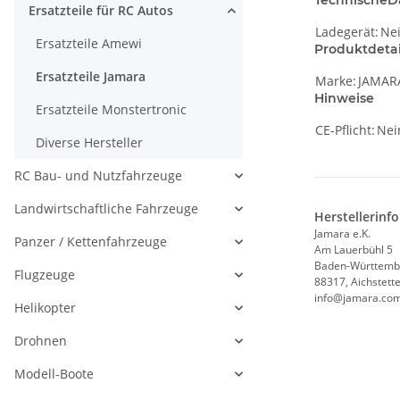
TechnischeD
Ersatzteile für RC Autos
Ladegerät:
Ne
Ersatzteile Amewi
Produktdetai
Ersatzteile Jamara
Marke:
JAMAR
Hinweise
Ersatzteile Monstertronic
CE-Pflicht:
Nei
Diverse Hersteller
RC Bau- und Nutzfahrzeuge
Landwirtschaftliche Fahrzeuge
Herstellerinf
Jamara e.K.
Panzer / Kettenfahrzeuge
Am Lauerbühl 5
Baden-Württemb
Flugzeuge
88317, Aichstett
info@jamara.co
Helikopter
Drohnen
Modell-Boote