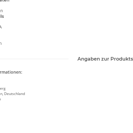
aten
in
ls
A
n
Angaben zur Produkts
ormationen:
erg
en, Deutschland
m