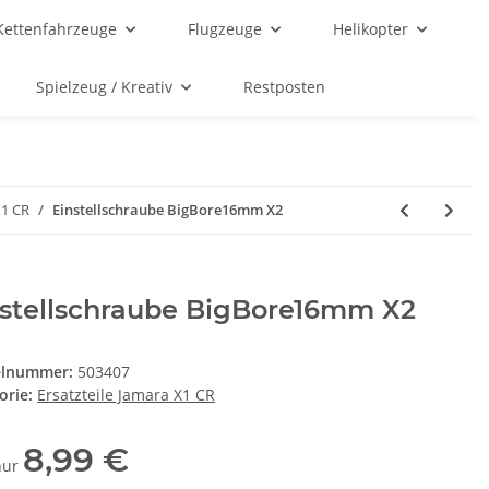
Kettenfahrzeuge
Flugzeuge
Helikopter
Spielzeug / Kreativ
Restposten
X1 CR
Einstellschraube BigBore16mm X2
nstellschraube BigBore16mm X2
elnummer:
503407
orie:
Ersatzteile Jamara X1 CR
8,99 €
 nur