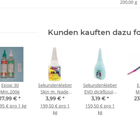
enschaft
200,00 g
Kunden kauften dazu fo
Epoxi 30
Sekundenkleber
Sekundenkleber
E
Min.200g
Skin m. Nadel
EVO dickflüssig
M
20gr. dick
20g V-300
A22
17,99 €
*
3,99 €
*
3,19 €
*
23
95 € pro 1 kg
199,50 € pro 1
159,50 € pro 1
kg
kg