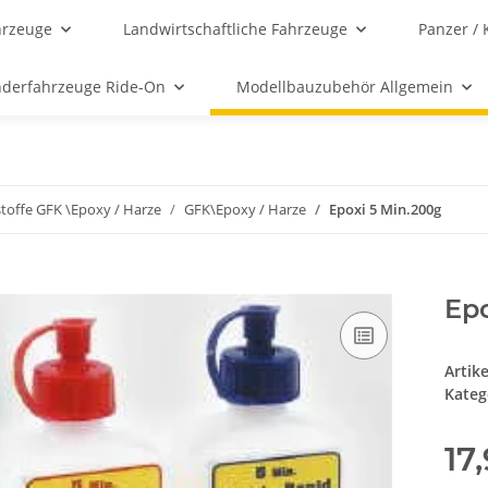
hrzeuge
Landwirtschaftliche Fahrzeuge
Panzer / 
nderfahrzeuge Ride-On
Modellbauzubehör Allgemein
toffe GFK \Epoxy / Harze
GFK\Epoxy / Harze
Epoxi 5 Min.200g
Epo
Artik
Kateg
17