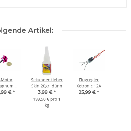
lgende Artikel:
-Motor
Sekundenkleber
Flugregler
agnum
Skin 20gr. dünn
Xetronic 12A
04/14-Bl
,99 €
*
3,99 €
*
25,99 €
*
199,50 € pro 1
kg