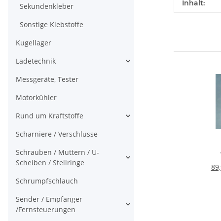
Produkteig
Wert
Inhalt:
Sekundenkleber
Sonstige Klebstoffe
Kugellager
Ladetechnik
Messgeräte, Tester
Motorkühler
Rund um Kraftstoffe
Scharniere / Verschlüsse
Schrauben / Muttern / U-
Scheiben / Stellringe
89,
Schrumpfschlauch
Sender / Empfänger
/Fernsteuerungen