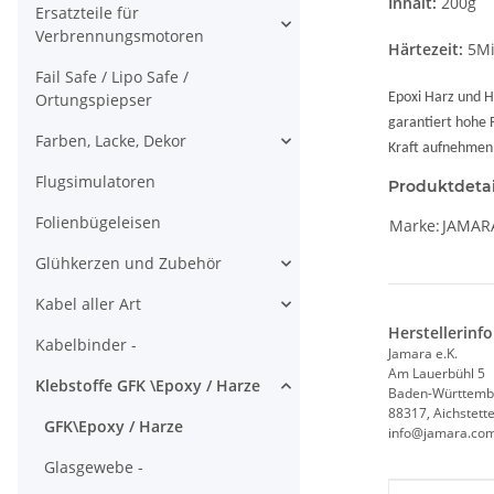
Inhalt:
200g
Ersatzteile für
Verbrennungsmotoren
Härtezeit:
5Mi
Fail Safe / Lipo Safe /
Ortungspiepser
Epoxi Harz und H
garantiert hohe F
Farben, Lacke, Dekor
Kraft aufnehmen 
Flugsimulatoren
Produktdetai
Folienbügeleisen
Marke:
JAMAR
Glühkerzen und Zubehör
Kabel aller Art
Herstellerinf
Kabelbinder -
Jamara e.K.
Am Lauerbühl 5
Klebstoffe GFK \Epoxy / Harze
Baden-Württemb
88317, Aichstett
GFK\Epoxy / Harze
info@jamara.co
Glasgewebe -