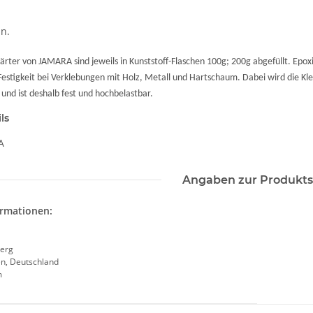
n.
ärter von JAMARA sind jeweils in Kunststoff-Flaschen 100g; 200g abgefüllt. Epoxi
estigkeit bei Verklebungen mit Holz, Metall und Hartschaum. Dabei wird die Klebe
und ist deshalb fest und hochbelastbar.
ls
A
Angaben zur Produkts
ormationen:
erg
en, Deutschland
m