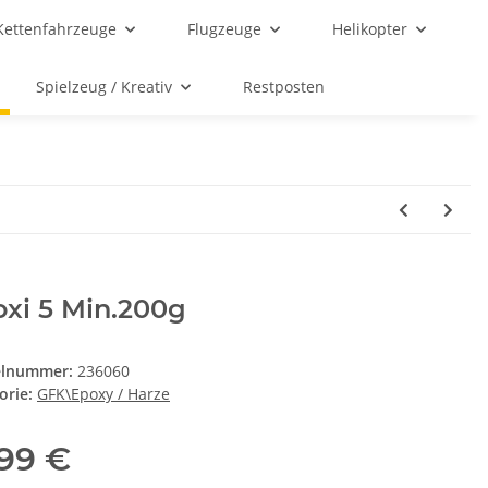
Kettenfahrzeuge
Flugzeuge
Helikopter
Spielzeug / Kreativ
Restposten
xi 5 Min.200g
elnummer:
236060
orie:
GFK\Epoxy / Harze
,99 €