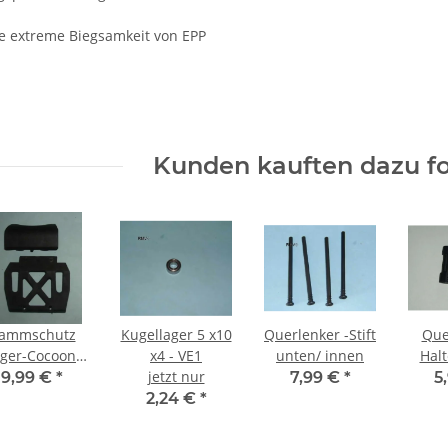
die extreme Biegsamkeit von EPP
Kunden kauften dazu fo
ammschutz
Kugellager 5 x10
Querlenker -Stift
Que
iger-Cocoon
x4 - VE1
unten/ innen
Halter v
rne / hinten
jetzt nur
h
9,99 €
*
7,99 €
*
5
2,24 €
*