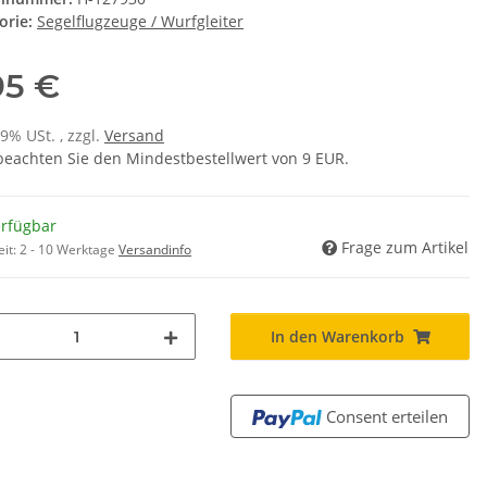
orie:
Segelflugzeuge / Wurfgleiter
95 €
19% USt. , zzgl.
Versand
 beachten Sie den Mindestbestellwert von 9 EUR.
erfügbar
Frage zum Artikel
eit:
2 - 10 Werktage
Versandinfo
In den Warenkorb
Consent erteilen