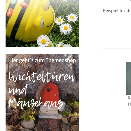
Beispiel für 
R
T
vo