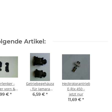
lgende Artikel:
rlenker -
Getriebegehäuse
Heckrotorantriebswelle
orn &
- für Jamara
E-Rix 450 -
inten -
1:10er
jetzt nur
,99 €
*
6,59 €
*
11,69 €
*