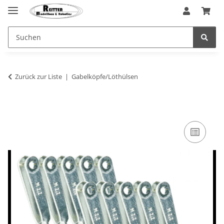
Zurück zur Liste
Gabelköpfe/Löthülsen