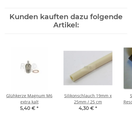
Kunden kauften dazu folgende
Artikel:
Glühkerze Magnum M6
Silikonschlauch 19mm x
S
extra kalt
25mm / 25 cm
Reso
5,40 €
*
4,30 €
*