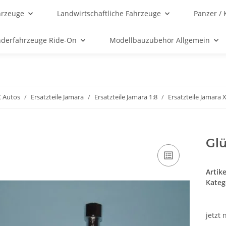
hrzeuge
Landwirtschaftliche Fahrzeuge
Panzer / 
nderfahrzeuge Ride-On
Modellbauzubehör Allgemein
C Autos
Ersatzteile Jamara
Ersatzteile Jamara 1:8
Ersatzteile Jamara 
Gl
Artik
Kateg
jetzt