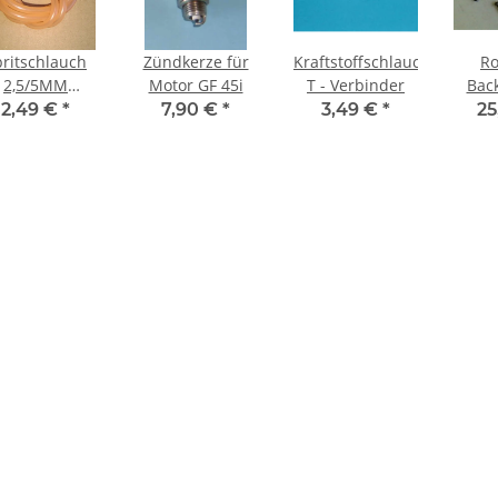
pritschlauch
Zündkerze für
Kraftstoffschlauch
Ro
2,5/5MM
Motor GF 45i
T - Verbinder
Back
ORANGE
360
2,49 €
*
7,90 €
*
3,49 €
*
25