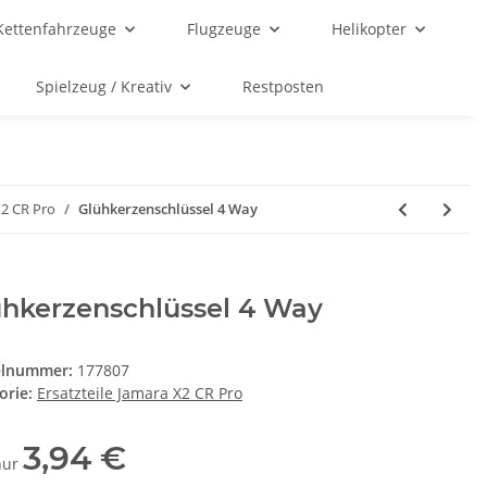
Kettenfahrzeuge
Flugzeuge
Helikopter
Spielzeug / Kreativ
Restposten
X2 CR Pro
Glühkerzenschlüssel 4 Way
ühkerzenschlüssel 4 Way
elnummer:
177807
orie:
Ersatzteile Jamara X2 CR Pro
3,94 €
 nur