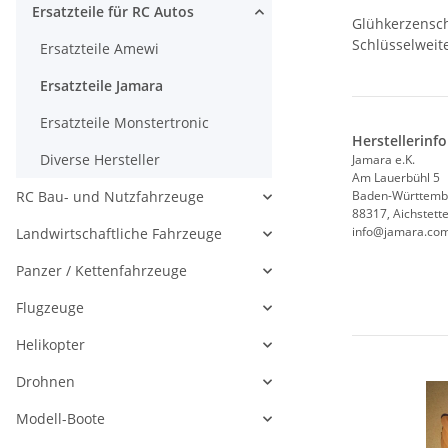
Ersatzteile für RC Autos
Glühkerzensch
Schlüsselweit
Ersatzteile Amewi
Ersatzteile Jamara
Ersatzteile Monstertronic
Herstellerinf
Diverse Hersteller
Jamara e.K.
Am Lauerbühl 5
RC Bau- und Nutzfahrzeuge
Baden-Württemb
88317, Aichstett
info@jamara.co
Landwirtschaftliche Fahrzeuge
Panzer / Kettenfahrzeuge
Flugzeuge
Helikopter
Drohnen
Modell-Boote