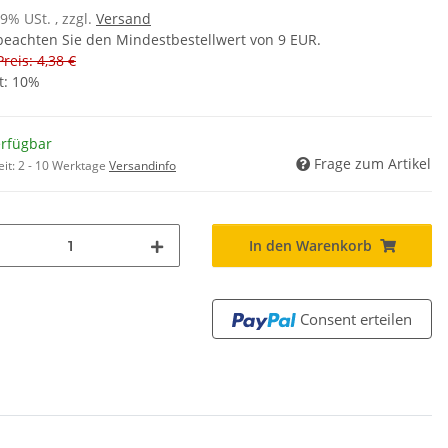
19% USt. , zzgl.
Versand
 beachten Sie den Mindestbestellwert von 9 EUR.
Preis: 4,38 €
t:
10%
erfügbar
Frage zum Artikel
eit:
2 - 10 Werktage
Versandinfo
In den Warenkorb
Consent erteilen