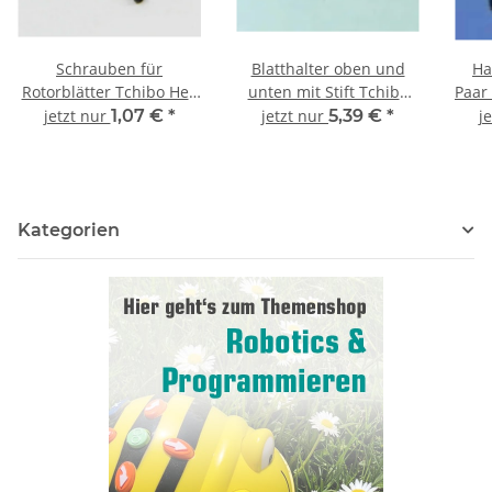
Schrauben für
Blatthalter oben und
Ha
Rotorblätter Tchibo Heli
unten mit Stift Tchibo
Paar
/ Jamara Alvis
Heli / Jamara Alvis -
Jam
jetzt nur
1,07 €
*
jetzt nur
5,39 €
*
j
Kategorien