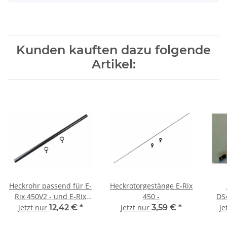
Kunden kauften dazu folgende
Artikel:
Heckrohr passend für E-
Heckrotorgestänge E-Rix
Rix 450V2 - und E-Rix
450 -
DS4
450
Anst
jetzt nur
12,42 €
*
jetzt nur
3,59 €
*
je