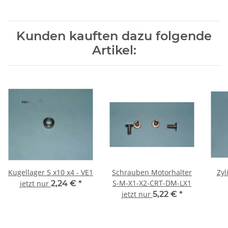
Kunden kauften dazu folgende
Artikel:
Kugellager 5 x10 x4 - VE1
Schrauben Motorhalter
Zyl
S-M-X1-X2-CRT-DM-LX1
jetzt nur
2,24 €
*
jetzt nur
5,22 €
*