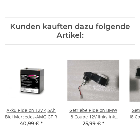
Kunden kauften dazu folgende
Artikel:
Akku Ride-on 12V 4,5Ah
Getriebe Ride-on BMW
Get
Blei Mercedes-AMG GT R
I8 Coupe 12V links inkl.
I8 Co
Motor
40,99 €
*
25,99 €
*