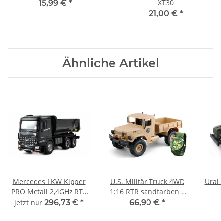
XT30
15,99 €
*
21,00 €
*
Ähnliche Artikel
Mercedes LKW Kipper
U.S. Militär Truck 4WD
Ural
PRO Metall 2,4GHz RTR
1:16 RTR sandfarben +
GRAU
Uhr
jetzt nur
296,73 €
*
66,90 €
*