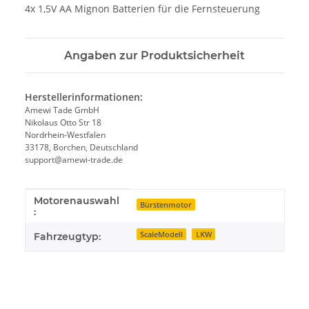
4x 1,5V AA Mignon Batterien für die Fernsteuerung
Angaben zur Produktsicherheit
Herstellerinformationen:
Amewi Tade GmbH
Nikolaus Otto Str 18
Nordrhein-Westfalen
33178, Borchen, Deutschland
support@amewi-trade.de
Motorenauswahl
Produkteigenschaft
Wert
Bürstenmotor
:
ScaleModell
LKW
Fahrzeugtyp: