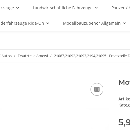
hrzeuge
Landwirtschaftliche Fahrzeuge
Panzer / 
nderfahrzeuge Ride-On
Modellbauzubehör Allgemein
C Autos
Ersatzteile Amewi
21087,21092,21093,2194,21095 - Ersatzteile D
Mot
Artik
Kateg
5,