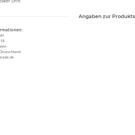
eaker Drift
Angaben zur Produkts
ormationen:
bH
 18
alen
 Deutschland
trade.de