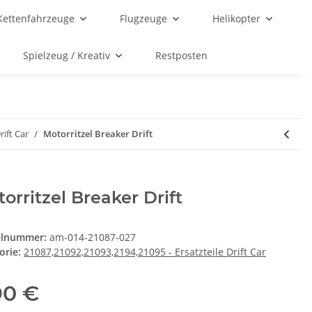
Kettenfahrzeuge
Flugzeuge
Helikopter
Spielzeug / Kreativ
Restposten
rift Car
Motorritzel Breaker Drift
orritzel Breaker Drift
elnummer:
am-014-21087-027
orie:
21087,21092,21093,2194,21095 - Ersatzteile Drift Car
90 €