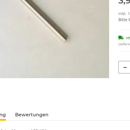
3,
inkl. 
Bitte
v
Lieferz
ung
Bewertungen