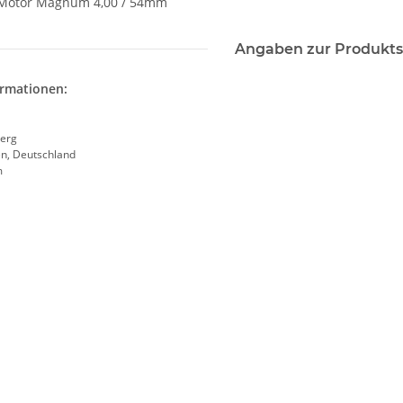
-Motor Magnum 4,00 / 54mm
Angaben zur Produkts
ormationen:
erg
en, Deutschland
m