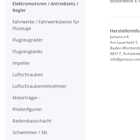
Motorwelle E
Elektromotoren / Antriebsets /
Regler
Fahrwerke / Fahrwerksbeine für
Fluzeuge
Herstellerinf
Jamara e.K.
Flugzeugräder
Am Lauerbühl 5
Baden-Württemb
Flugzeugtanks
88317, Aichstett
info@jamara.co
Impeller
Luftschrauben
Luftschraubenmitnehmer
Motorträger -
Pilotenfiguren
Radeinbauschacht
Schwimmer / Ski