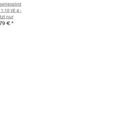
seriesplint
 1:10 VE 4 -
etzt nur
,79 €
*