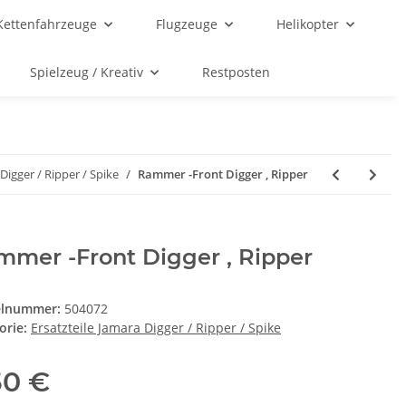
Kettenfahrzeuge
Flugzeuge
Helikopter
Spielzeug / Kreativ
Restposten
 Digger / Ripper / Spike
Rammer -Front Digger , Ripper
mer -Front Digger , Ripper
elnummer:
504072
orie:
Ersatzteile Jamara Digger / Ripper / Spike
50 €