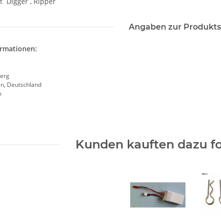
 Digger , Ripper
Angaben zur Produkts
ormationen:
erg
en, Deutschland
m
Kunden kauften dazu fo