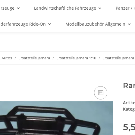
hrzeuge
Landwirtschaftliche Fahrzeuge
Panzer / 
nderfahrzeuge Ride-On
Modellbauzubehör Allgemein
C Autos
Ersatzteile Jamara
Ersatzteile Jamara 1:10
Ersatzteile Jamara
Ram
Artik
Kateg
5,