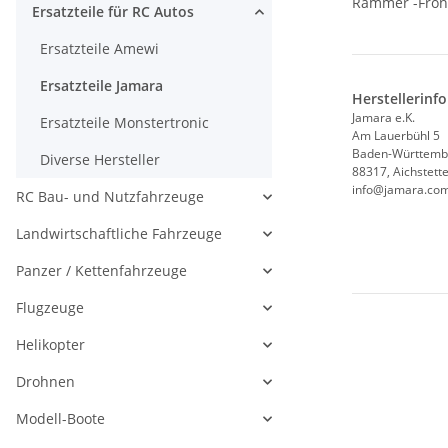
Rammer -Front
Ersatzteile für RC Autos
Ersatzteile Amewi
Ersatzteile Jamara
Herstellerinf
Jamara e.K.
Ersatzteile Monstertronic
Am Lauerbühl 5
Baden-Württemb
Diverse Hersteller
88317, Aichstett
info@jamara.co
RC Bau- und Nutzfahrzeuge
Landwirtschaftliche Fahrzeuge
Panzer / Kettenfahrzeuge
Flugzeuge
Helikopter
Drohnen
Modell-Boote