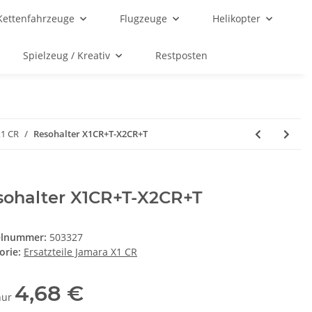
Kettenfahrzeuge
Flugzeuge
Helikopter
Spielzeug / Kreativ
Restposten
X1 CR
Resohalter X1CR+T-X2CR+T
sohalter X1CR+T-X2CR+T
elnummer:
503327
orie:
Ersatzteile Jamara X1 CR
4,68 €
 nur