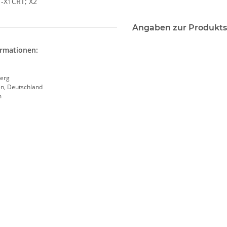
1-X1CRT; X2
Angaben zur Produkts
ormationen:
erg
en, Deutschland
m