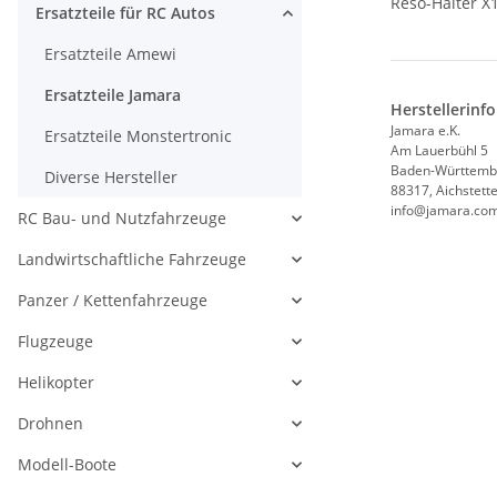
Reso-Halter X
Ersatzteile für RC Autos
Ersatzteile Amewi
Ersatzteile Jamara
Herstellerinf
Jamara e.K.
Ersatzteile Monstertronic
Am Lauerbühl 5
Baden-Württemb
Diverse Hersteller
88317, Aichstett
info@jamara.co
RC Bau- und Nutzfahrzeuge
Landwirtschaftliche Fahrzeuge
Panzer / Kettenfahrzeuge
Flugzeuge
Helikopter
Drohnen
Modell-Boote