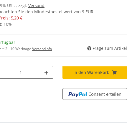
19% USt. , zzgl.
Versand
 beachten Sie den Mindestbestellwert von 9 EUR.
Preis: 5,20 €
t:
10%
erfügbar
Frage zum Artikel
eit:
2 - 10 Werktage
Versandinfo
In den Warenkorb
Consent erteilen