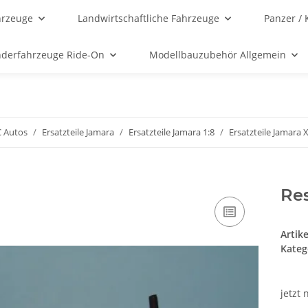
hrzeuge
Landwirtschaftliche Fahrzeuge
Panzer / 
nderfahrzeuge Ride-On
Modellbauzubehör Allgemein
C Autos
Ersatzteile Jamara
Ersatzteile Jamara 1:8
Ersatzteile Jamara 
Re
Artik
Kateg
jetzt