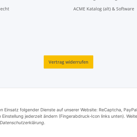
recht
ACME Katalog (alt) & Software
Vertrag widerrufen
den Einsatz folgender Dienste auf unserer Website: ReCaptcha, PayPa
© Reitter Modellbau & Robotics
instellung jederzeit ändern (Fingerabdruck-Icon links unten). Weit
Datenschutzerklärung
.