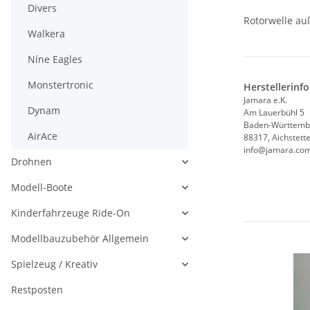
Divers
Rotorwelle au
Walkera
Níne Eagles
Monstertronic
Herstellerinf
Jamara e.K.
Dynam
Am Lauerbühl 5
Baden-Württemb
AirAce
88317, Aichstett
info@jamara.co
Drohnen
Modell-Boote
Kinderfahrzeuge Ride-On
Modellbauzubehör Allgemein
Spielzeug / Kreativ
Restposten