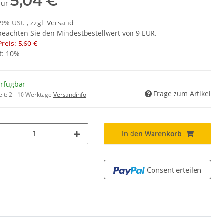
5,04 €
 nur
19% USt. , zzgl.
Versand
 beachten Sie den Mindestbestellwert von 9 EUR.
Preis: 5,60 €
t:
10%
erfügbar
Frage zum Artikel
eit:
2 - 10 Werktage
Versandinfo
In den Warenkorb
Consent erteilen