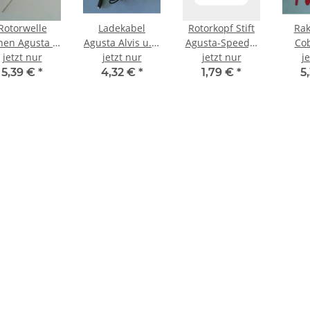
Rotorwelle
Ladekabel
Rotorkopf Stift
Rak
nen Agusta /
Agusta Alvis u.ä.
Agusta-Speedy-
Cob
win Huey -(
jetzt nur
Heli USB
jetzt nur
TwinHuey
jetzt nur
j
ange Welle)
5,39 €
*
4,32 €
*
1,79 €
*
5