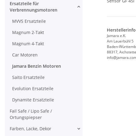
Sensor GF 45i
Ersatzteile für
Verbrennungsmotoren
MVVS Ersatzteile
Herstellerinf
Magnum 2-Takt
Jamara e.K.
Am Lauerbühl 5
Magnum 4-Takt
Baden-Württemb
88317, Aichstett
Car Motoren
info@jamara.co
Jamara Benzin Motoren
Saito Ersatzteile
Evolution Ersatzteile
Dynamite Ersatzteile
Fail Safe / Lipo Safe /
Ortungspiepser
Farben, Lacke, Dekor