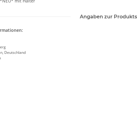
 *NEU* mit Halter
Angaben zur Produkts
ormationen:
erg
en, Deutschland
m