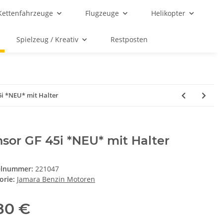
Kettenfahrzeuge
Flugzeuge
Helikopter
Spielzeug / Kreativ
Restposten
5i *NEU* mit Halter
sor GF 45i *NEU* mit Halter
elnummer:
221047
orie:
Jamara Benzin Motoren
,80 €