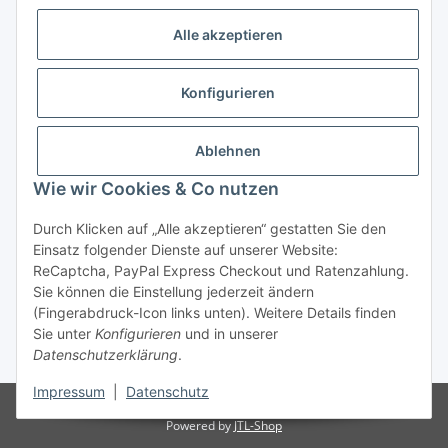
Alle akzeptieren
Allgemeine Informationen
Konfigurieren
Rechtliche Infomationen
Ablehnen
Service
Wie wir Cookies & Co nutzen
Durch Klicken auf „Alle akzeptieren“ gestatten Sie den
Vertrag widerrufen
Einsatz folgender Dienste auf unserer Website:
ReCaptcha, PayPal Express Checkout und Ratenzahlung.
Sie können die Einstellung jederzeit ändern
(Fingerabdruck-Icon links unten). Weitere Details finden
Sie unter
Konfigurieren
und in unserer
Datenschutzerklärung
.
* Alle Preise inkl. gesetzlicher USt., zzgl.
Versand
Impressum
|
Datenschutz
© Reitter Modellbau & Robotics
Powered by
JTL-Shop