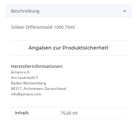
Beschreibung
Silikon Differentialöl 1000 75ml
Angaben zur Produktsicherheit
Herstellerinformationen:
Jamara e.K.
Am Lauerbühl 5
Baden-Württemberg
88317, Aichstetten, Deutschland
info@jamara.com
Produkteigenschaft
Wert
Inhalt:
75,00 ml