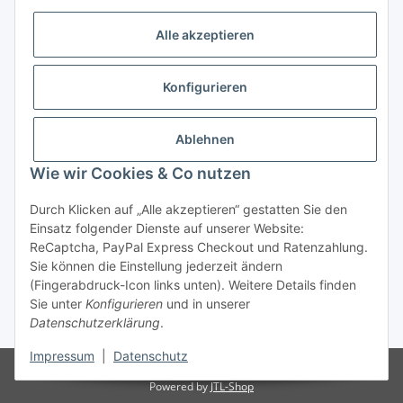
Alle akzeptieren
Allgemeine Informationen
Konfigurieren
Rechtliche Infomationen
Ablehnen
Service
Wie wir Cookies & Co nutzen
Durch Klicken auf „Alle akzeptieren“ gestatten Sie den
Vertrag widerrufen
Einsatz folgender Dienste auf unserer Website:
ReCaptcha, PayPal Express Checkout und Ratenzahlung.
Sie können die Einstellung jederzeit ändern
(Fingerabdruck-Icon links unten). Weitere Details finden
Sie unter
Konfigurieren
und in unserer
Datenschutzerklärung
.
* Alle Preise inkl. gesetzlicher USt., zzgl.
Versand
Impressum
|
Datenschutz
© Reitter Modellbau & Robotics
Powered by
JTL-Shop