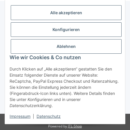
Alle akzeptieren
Allgemeine Informationen
Konfigurieren
Rechtliche Infomationen
Ablehnen
Service
Wie wir Cookies & Co nutzen
Durch Klicken auf „Alle akzeptieren“ gestatten Sie den
Vertrag widerrufen
Einsatz folgender Dienste auf unserer Website:
ReCaptcha, PayPal Express Checkout und Ratenzahlung.
Sie können die Einstellung jederzeit ändern
(Fingerabdruck-Icon links unten). Weitere Details finden
Sie unter
Konfigurieren
und in unserer
Datenschutzerklärung
.
* Alle Preise inkl. gesetzlicher USt., zzgl.
Versand
Impressum
|
Datenschutz
© Reitter Modellbau & Robotics
Powered by
JTL-Shop