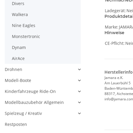
TechnischeD
Divers
Ladegerät:
Ne
Walkera
Produktdetai
Níne Eagles
Marke:
JAMAR
Hinweise
Monstertronic
CE-Pflicht:
Nei
Dynam
AirAce
Drohnen
Herstellerinf
Jamara e.K.
Modell-Boote
Am Lauerbühl 5
Baden-Württemb
Kinderfahrzeuge Ride-On
88317, Aichstett
info@jamara.co
Modellbauzubehör Allgemein
Spielzeug / Kreativ
Restposten