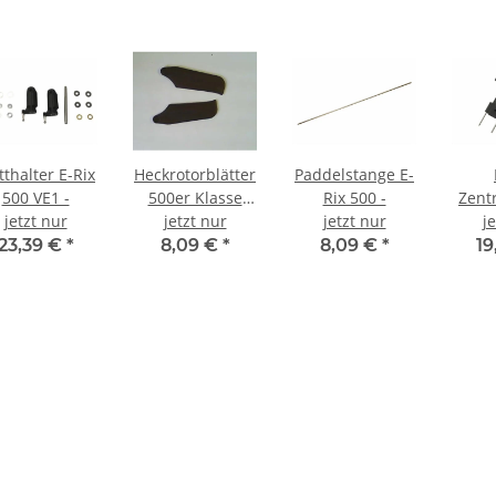
tthalter E-Rix
Heckrotorblätter
Paddelstange E-
500 VE1 -
500er Klasse
Rix 500 -
Zentr
jetzt nur
z.B. E-Rix 500 -
jetzt nur
jetzt nur
Rix 
j
89mm
23,39 €
*
8,09 €
*
8,09 €
*
19