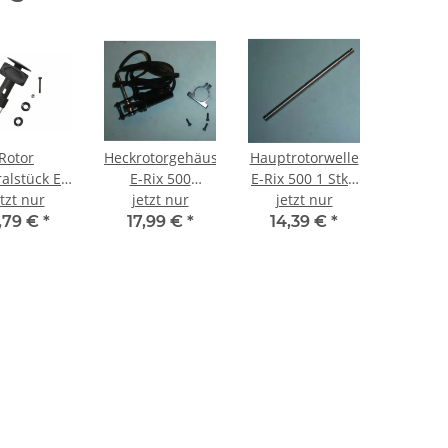
Rotor
Heckrotorgehäuse
Hauptrotorwelle
alstück E-
E-Rix 500
E-Rix 500 1 Stk -
500 VE1 -
etzt nur
Carbon -
jetzt nur
Version 1
jetzt nur
abgestuft
,79 €
*
17,99 €
*
14,39 €
*