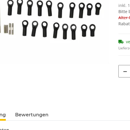
inkl. 
Bitte
Alter 
Rabat
v
Lieferz
ung
Bewertungen