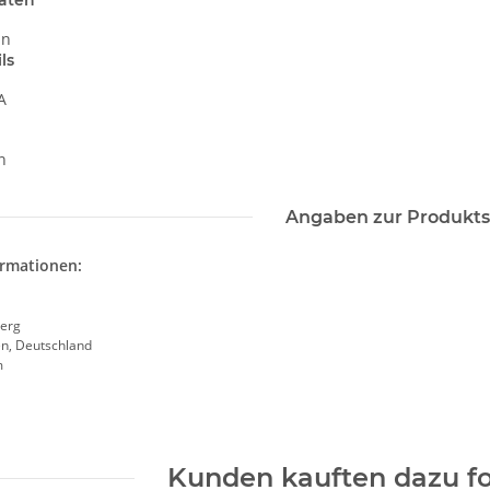
aten
in
ls
A
n
Angaben zur Produkts
ormationen:
erg
en, Deutschland
m
Kunden kauften dazu fo