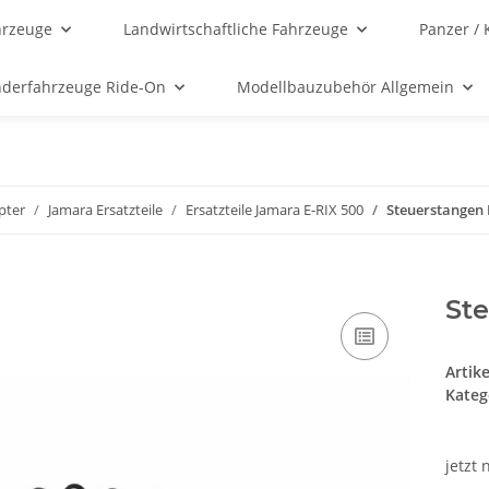
hrzeuge
Landwirtschaftliche Fahrzeuge
Panzer / 
nderfahrzeuge Ride-On
Modellbauzubehör Allgemein
opter
Jamara Ersatzteile
Ersatzteile Jamara E-RIX 500
Steuerstangen E
Ste
Artik
Kateg
jetzt