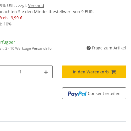
19% USt. , zzgl.
Versand
 beachten Sie den Mindestbestellwert von 9 EUR.
Preis: 9,99 €
t:
10%
erfügbar
Frage zum Artikel
eit:
2 - 10 Werktage
Versandinfo
In den Warenkorb
Consent erteilen