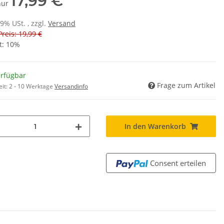
17,99 €
 nur
19% USt. , zzgl.
Versand
Preis: 19,99 €
t:
10%
erfügbar
Frage zum Artikel
eit:
2 - 10 Werktage
Versandinfo
In den Warenkorb
Consent erteilen