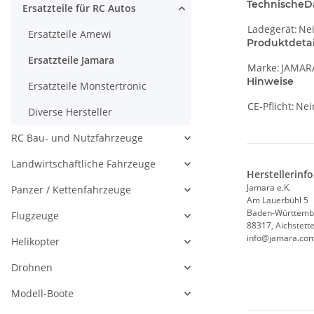
TechnischeD
Ersatzteile für RC Autos
Ladegerät:
Ne
Ersatzteile Amewi
Produktdetai
Ersatzteile Jamara
Marke:
JAMAR
Hinweise
Ersatzteile Monstertronic
CE-Pflicht:
Nei
Diverse Hersteller
RC Bau- und Nutzfahrzeuge
Landwirtschaftliche Fahrzeuge
Herstellerinf
Jamara e.K.
Panzer / Kettenfahrzeuge
Am Lauerbühl 5
Baden-Württemb
Flugzeuge
88317, Aichstett
info@jamara.co
Helikopter
Drohnen
Modell-Boote