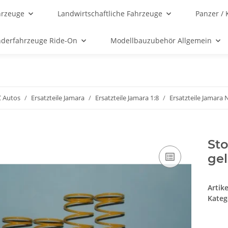
hrzeuge
Landwirtschaftliche Fahrzeuge
Panzer / 
nderfahrzeuge Ride-On
Modellbauzubehör Allgemein
C Autos
Ersatzteile Jamara
Ersatzteile Jamara 1:8
Ersatzteile Jamara 
St
ge
Artik
Kateg