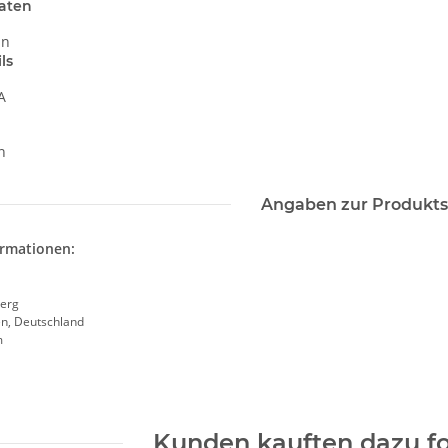
aten
in
ls
A
n
Angaben zur Produkts
ormationen:
erg
en, Deutschland
m
Kunden kauften dazu fo