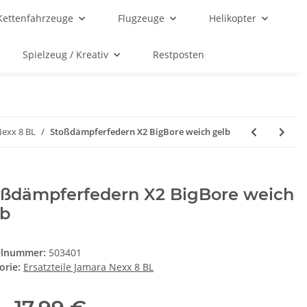
Kettenfahrzeuge
Flugzeuge
Helikopter
Spielzeug / Kreativ
Restposten
Nexx 8 BL
Stoßdämpferfedern X2 BigBore weich gelb
oßdämpferfedern X2 BigBore weich
lb
elnummer:
503401
orie:
Ersatzteile Jamara Nexx 8 BL