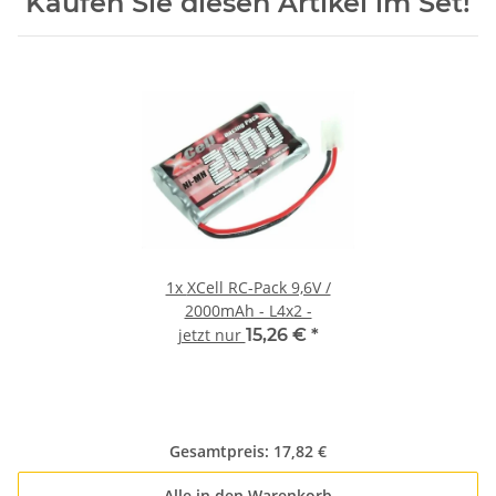
Kaufen Sie diesen Artikel im Set!
1x
XCell RC-Pack 9,6V /
2000mAh - L4x2 -
jetzt nur
15,26 €
*
Gesamtpreis:
17,82 €
Alle in den Warenkorb