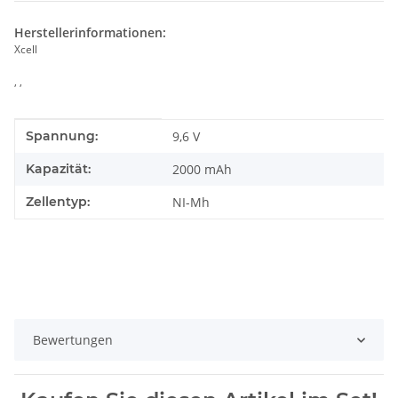
Herstellerinformationen:
Xcell
, ,
Produkteigenschaft
Wert
Spannung:
9,6 V
Kapazität:
2000 mAh
Zellentyp:
NI-Mh
Bewertungen