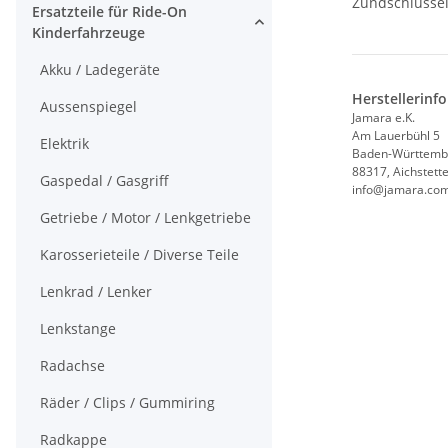
Zündschlüssel
Ersatzteile für Ride-On
Kinderfahrzeuge
Akku / Ladegeräte
Herstellerinf
Aussenspiegel
Jamara e.K.
Am Lauerbühl 5
Elektrik
Baden-Württemb
88317, Aichstett
Gaspedal / Gasgriff
info@jamara.co
Getriebe / Motor / Lenkgetriebe
Karosserieteile / Diverse Teile
Lenkrad / Lenker
Lenkstange
Radachse
Räder / Clips / Gummiring
Radkappe