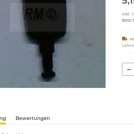
5,
inkl. 
Bitte
v
Lieferz
ung
Bewertungen