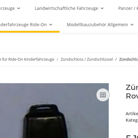
hrzeuge
Landwirtschaftliche Fahrzeuge
Panzer / 
nderfahrzeuge Ride-On
Modellbauzubehör Allgemein
le für Ride-On Kinderfahrzeuge
Zündschloss / Zündschlüssel
Zündschlü
Zün
Ro
Artik
Kateg