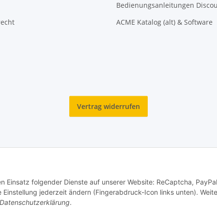
Bedienungsanleitungen Disco
recht
ACME Katalog (alt) & Software
Vertrag widerrufen
den Einsatz folgender Dienste auf unserer Website: ReCaptcha, PayPa
© Reitter Modellbau & Robotics
instellung jederzeit ändern (Fingerabdruck-Icon links unten). Weit
Datenschutzerklärung
.