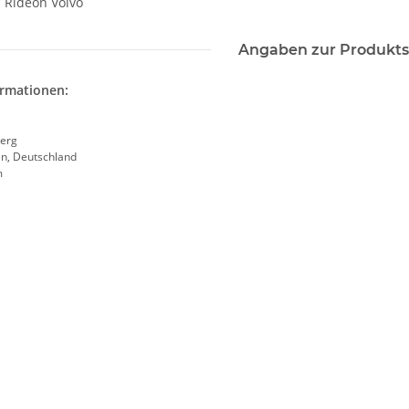
 Rideon Volvo
Angaben zur Produkts
ormationen:
erg
en, Deutschland
m