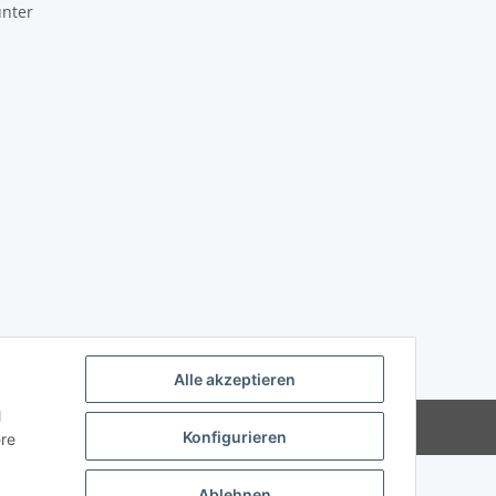
unter
Alle akzeptieren
l
Powered by
JTL-Shop
Konfigurieren
ere
Ablehnen