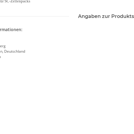
für SC-Zellenpacks
Angaben zur Produkts
ormationen:
erg
en, Deutschland
m