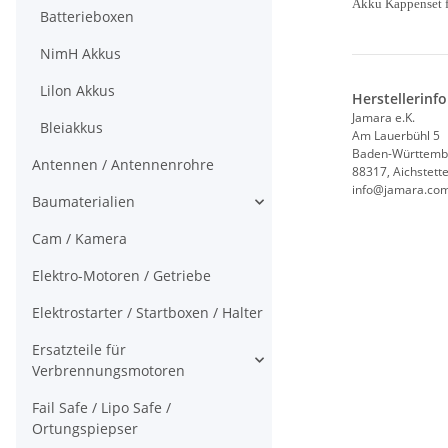
Akku Kappenset 
Batterieboxen
NimH Akkus
Lilon Akkus
Herstellerinf
Jamara e.K.
Bleiakkus
Am Lauerbühl 5
Baden-Württemb
Antennen / Antennenrohre
88317, Aichstett
info@jamara.co
Baumaterialien
Cam / Kamera
Elektro-Motoren / Getriebe
Elektrostarter / Startboxen / Halter
Ersatzteile für
Verbrennungsmotoren
Fail Safe / Lipo Safe /
Ortungspiepser