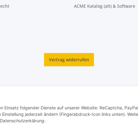
recht
ACME Katalog (alt) & Software
Vertrag widerrufen
den Einsatz folgender Dienste auf unserer Website: ReCaptcha, PayPa
© Reitter Modellbau & Robotics
instellung jederzeit ändern (Fingerabdruck-Icon links unten). Weit
Datenschutzerklärung
.