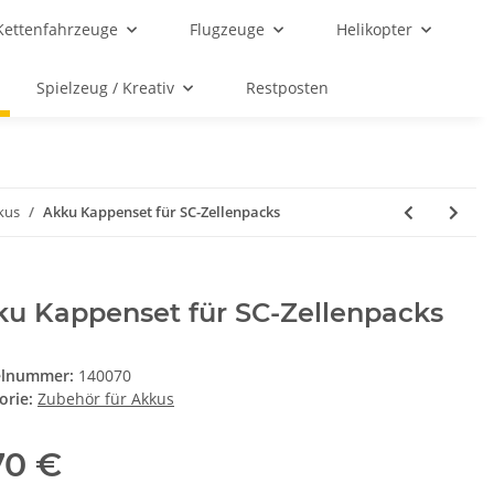
Kettenfahrzeuge
Flugzeuge
Helikopter
Spielzeug / Kreativ
Restposten
kus
Akku Kappenset für SC-Zellenpacks
ku Kappenset für SC-Zellenpacks
elnummer:
140070
orie:
Zubehör für Akkus
70 €