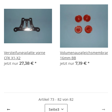
Versteifungsplatte vorne
Volumenausgleichsmembran
CFK X1-X2
16mm BB
jetzt nur
27,38 €
*
jetzt nur
7,19 €
*
Artikel 73 - 82 von 82
Seite
3