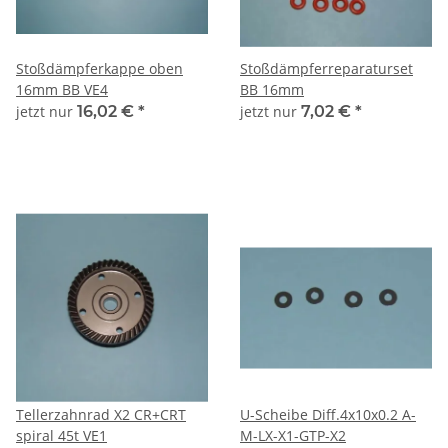
Stoßdämpferkappe oben
Stoßdämpferreparaturset
16mm BB VE4
BB 16mm
jetzt nur
16,02 €
*
jetzt nur
7,02 €
*
Tellerzahnrad X2 CR+CRT
U-Scheibe Diff.4x10x0.2 A-
spiral 45t VE1
M-LX-X1-GTP-X2