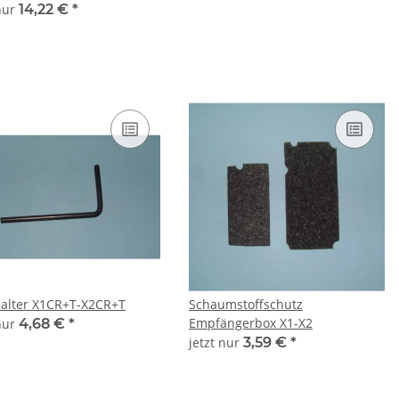
 nur
14,22 €
*
alter X1CR+T-X2CR+T
Schaumstoffschutz
Empfängerbox X1-X2
 nur
4,68 €
*
jetzt nur
3,59 €
*