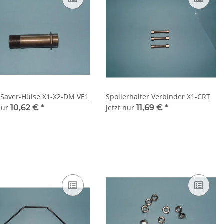
 Saver-Hülse X1-X2-DM VE1
Spoilerhalter Verbinder X1-CRT
 nur
10,62 €
*
jetzt nur
11,69 €
*