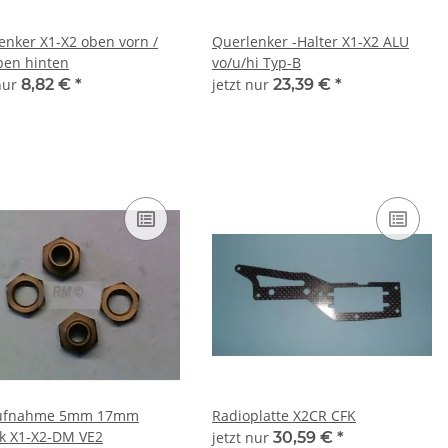
X2 oben vorn /
Querlenker -Halter X1-X2 ALU
en hinten
vo/u/hi Typ-B
 nur
8,82 €
*
jetzt nur
23,39 €
*
ufnahme 5mm 17mm
Radioplatte X2CR CFK
k X1-X2-DM VE2
jetzt nur
30,59 €
*