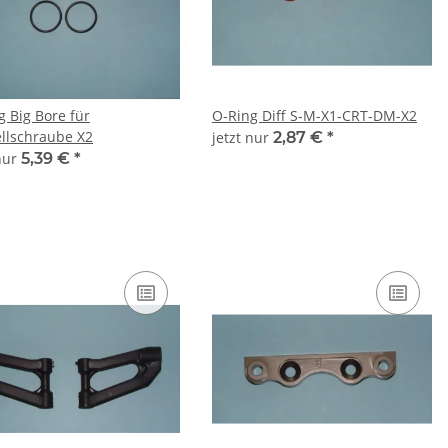
g Big Bore für
O-Ring Diff S-M-X1-CRT-DM-X2
ellschraube X2
jetzt nur
2,87 €
*
 nur
5,39 €
*