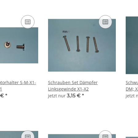
orhalter S-M-X1-
Schrauben Set Dämpfer
Schwu
1
Linksgewinde X1-X2
DM; X
 €
*
jetzt nur
3,15 €
*
jetzt