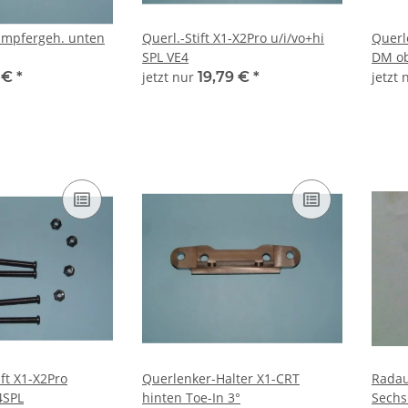
ämpfergeh. unten
Querl.-Stift X1-X2Pro u/i/vo+hi
Querlenker X1-
SPL VE4
DM ob
9 €
*
jetzt nur
19,79 €
*
jetzt
ft X1-X2Pro
Querlenker-Halter X1-CRT
Rada
4SPL
hinten Toe-In 3°
Sechs