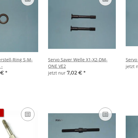
rstell-Ring S-M-
Servo Saver Welle X1-X2-DM-
Servo
 -
ONE VE2
jetzt
 €
*
jetzt nur
7,02 €
*