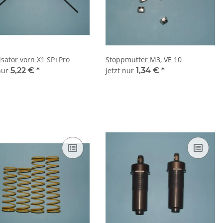
isator vorn X1 SP+Pro
Stoppmutter M3, VE 10
 nur
5,22 €
*
jetzt nur
1,34 €
*