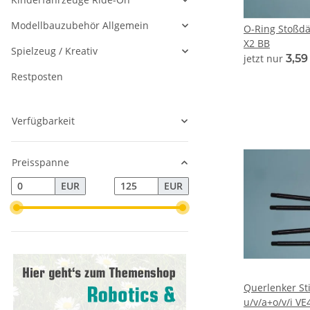
Modellbauzubehör Allgemein
O-Ring Stoßd
X2 BB
Spielzeug / Kreativ
jetzt nur
3,5
Restposten
Verfügbarkeit
Preisspanne
EUR
EUR
Querlenker Sti
u/v/a+o/v/i VE