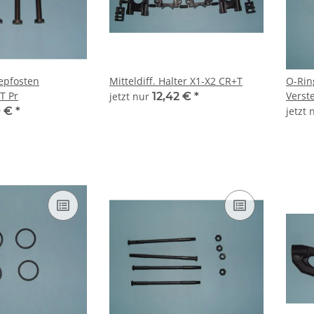
tepfosten
Mitteldiff. Halter X1-X2 CR+T
O-Rin
T Pr
Verst
jetzt nur
12,42 €
*
9 €
*
jetzt