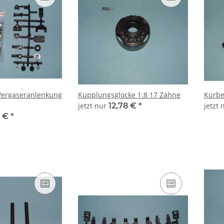
 Vergaseranlenkung
Kupplungsglocke 1:8 17 Zähne
Kurbe
jetzt nur
12,78 €
*
jetzt
0 €
*