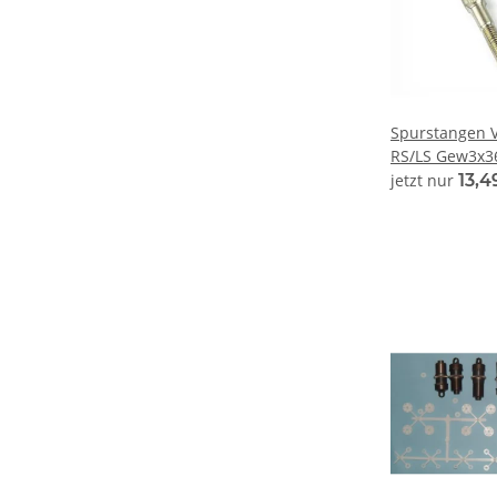
Spurstangen V
RS/LS Gew3x3
jetzt nur
13,4