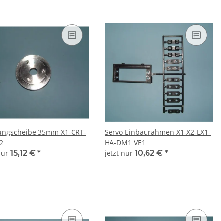
ngscheibe 35mm X1-CRT-
Servo Einbaurahmen X1-X2-LX1-
2
HA-DM1 VE1
 nur
15,12 €
*
jetzt nur
10,62 €
*