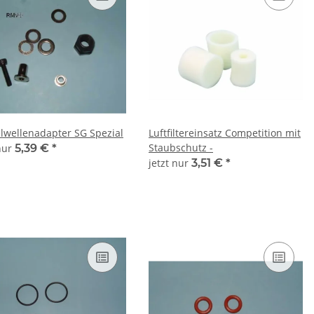
lwellenadapter SG Spezial
Luftfiltereinsatz Competition mit
Staubschutz -
 nur
5,39 €
*
jetzt nur
3,51 €
*