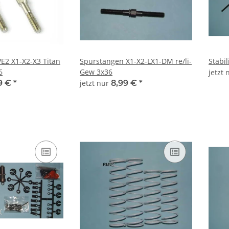
E2 X1-X2-X3 Titan
Spurstangen X1-X2-LX1-DM re/li-
Stabil
6
Gew 3x36
jetzt
9 €
*
jetzt nur
8,99 €
*