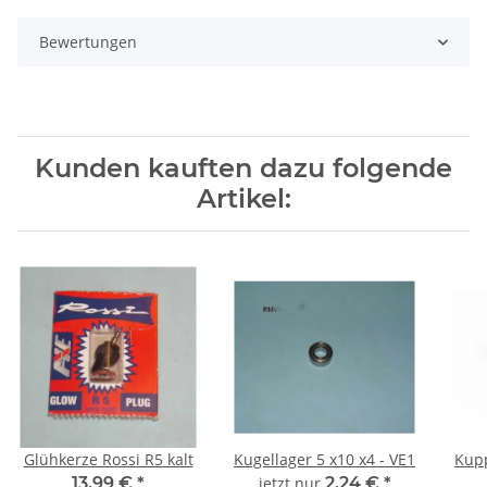
Bewertungen
Kunden kauften dazu folgende
Artikel:
Glühkerze Rossi R5 kalt
Kugellager 5 x10 x4 - VE1
Kupp
13,99 €
*
jetzt nur
2,24 €
*