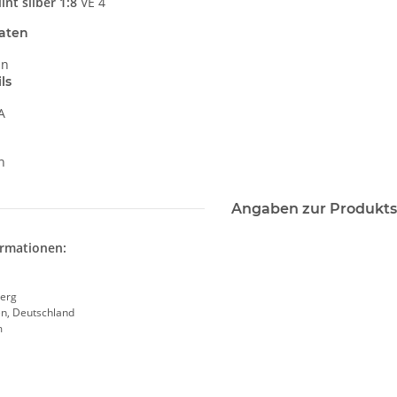
int silber 1:8
VE 4
aten
in
ls
A
n
Angaben zur Produkts
ormationen:
erg
en, Deutschland
m