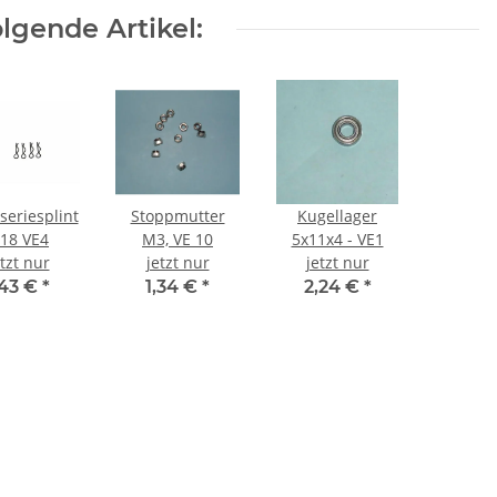
lgende Artikel:
seriesplint
Stoppmutter
Kugellager
:18 VE4
M3, VE 10
5x11x4 - VE1
etzt nur
jetzt nur
jetzt nur
,43 €
*
1,34 €
*
2,24 €
*