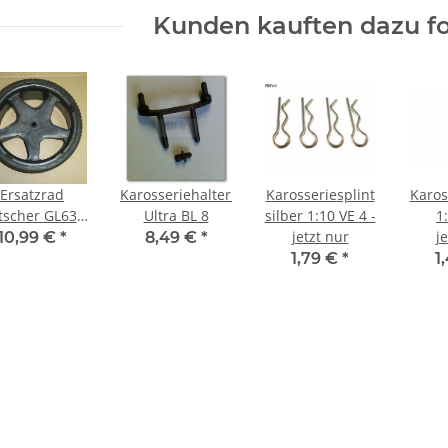
Kunden kauften dazu fo
Ersatzrad
Karosseriehalterung
Karosseriesplint
Karos
cher GL63 (
Ultra BL 8
silber 1:10 VE 4 -
1
1 Stück )
jetzt nur
j
10,99 €
*
8,49 €
*
1,79 €
*
1