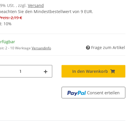
19% USt. , zzgl.
Versand
 beachten Sie den Mindestbestellwert von 9 EUR.
Preis: 2,19 €
t:
10%
erfügbar
Frage zum Artikel
eit:
2 - 10 Werktage
Versandinfo
In den Warenkorb
Consent erteilen