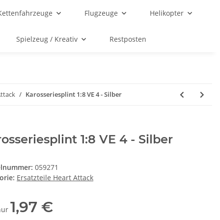
Kettenfahrzeuge
Flugzeuge
Helikopter
Spielzeug / Kreativ
Restposten
Attack
Karosseriesplint 1:8 VE 4 - Silber
osseriesplint 1:8 VE 4 - Silber
elnummer:
059271
orie:
Ersatzteile Heart Attack
1,97 €
 nur