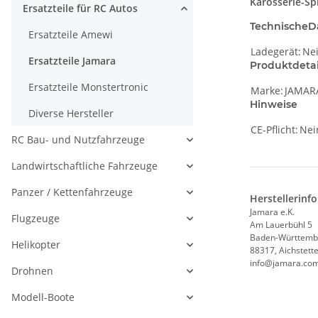
Karosserie-Spl
Ersatzteile für RC Autos
TechnischeD
Ersatzteile Amewi
Ladegerät:
Ne
Ersatzteile Jamara
Produktdetai
Ersatzteile Monstertronic
Marke:
JAMAR
Hinweise
Diverse Hersteller
CE-Pflicht:
Nei
RC Bau- und Nutzfahrzeuge
Landwirtschaftliche Fahrzeuge
Panzer / Kettenfahrzeuge
Herstellerinf
Jamara e.K.
Flugzeuge
Am Lauerbühl 5
Baden-Württemb
Helikopter
88317, Aichstett
info@jamara.co
Drohnen
Modell-Boote