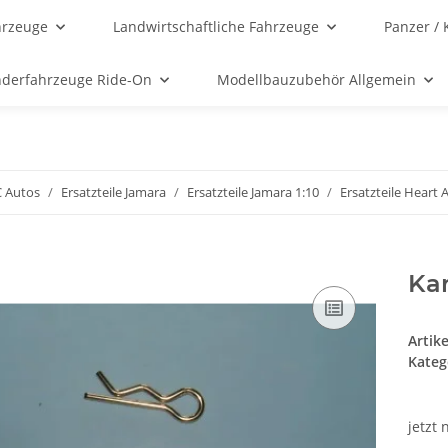
hrzeuge
Landwirtschaftliche Fahrzeuge
Panzer / 
nderfahrzeuge Ride-On
Modellbauzubehör Allgemein
C Autos
Ersatzteile Jamara
Ersatzteile Jamara 1:10
Ersatzteile Heart 
Kar
Artik
Kateg
jetzt