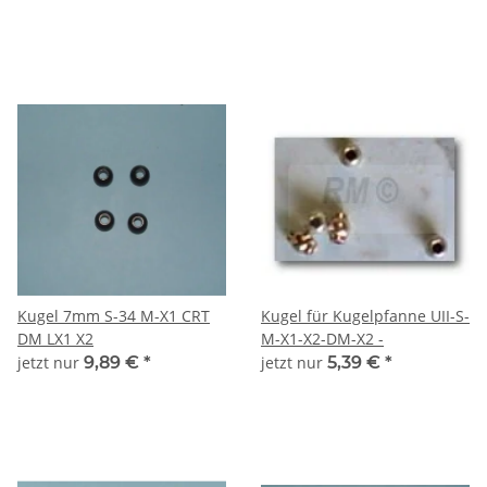
Kugel 7mm S-34 M-X1 CRT
Kugel für Kugelpfanne UII-S-
DM LX1 X2
M-X1-X2-DM-X2 -
jetzt nur
9,89 €
*
jetzt nur
5,39 €
*