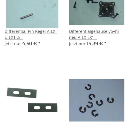
Differential-Pin Kegel A-LX-
Differentialgehäuse vo+hi
U-LX1-.5 -
neu A-LX-LX1 -
jetzt nur
4,50 €
*
jetzt nur
14,39 €
*