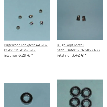
Kugelkopf Lenkgest.A-U-LX-
Kugelkopf Metall
X1-X2 CRT-DM-.5-L -
Stabilisator S-LX-34B-X1-X2-
CRT-X3 .
jetzt nur
6,29 €
*
jetzt nur
3,42 €
*