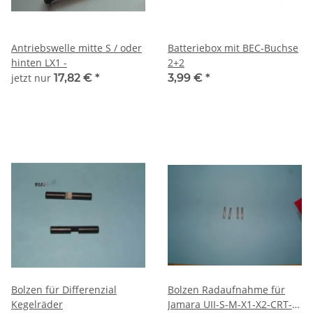
Antriebswelle mitte S / oder
Batteriebox mit BEC-Buchse
hinten LX1 -
2+2
jetzt nur
17,82 €
*
3,99 €
*
Bolzen für Differenzial
Bolzen Radaufnahme für
Kegelräder
Jamara UII-S-M-X1-X2-CRT-