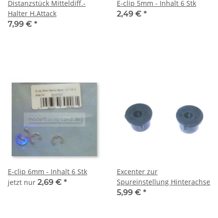
Distanzstück Mitteldiff.-
E-clip 5mm - Inhalt 6 Stk
Halter H.Attack
2,49 €
*
7,99 €
*
E-clip 6mm - Inhalt 6 Stk
Excenter zur
Spureinstellung Hinterachse
jetzt nur
2,69 €
*
5,99 €
*