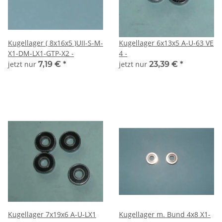
Kugellager ( 8x16x5 )UII-S-M-
Kugellager 6x13x5 A-U-63 VE
X1-DM-LX1-GTP-X2 -
4 -
jetzt nur
7,19 €
*
jetzt nur
23,39 €
*
Kugellager 7x19x6 A-U-LX1
Kugellager m. Bund 4x8 X1-