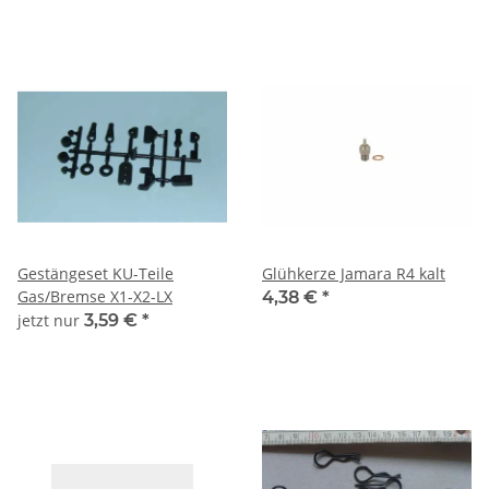
Gestängeset KU-Teile
Glühkerze Jamara R4 kalt
Gas/Bremse X1-X2-LX
4,38 €
*
jetzt nur
3,59 €
*