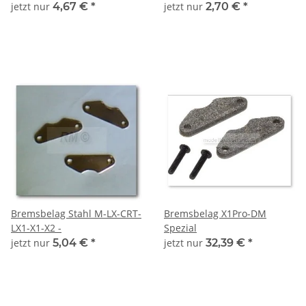
DM-LX1
jetzt nur
4,67 €
*
jetzt nur
2,70 €
*
Bremsbelag Stahl M-LX-CRT-
Bremsbelag X1Pro-DM
LX1-X1-X2 -
Spezial
jetzt nur
5,04 €
*
jetzt nur
32,39 €
*