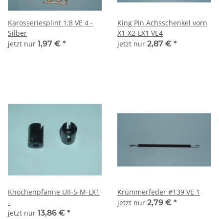
Karosseriesplint 1:8 VE 4 -
King Pin Achsschenkel vorn
Silber
X1-X2-LX1 VE4
jetzt nur
1,97 €
*
jetzt nur
2,87 €
*
Knochenpfanne UII-S-M-LX1
Krümmerfeder #139 VE 1
-
jetzt nur
2,79 €
*
jetzt nur
13,86 €
*