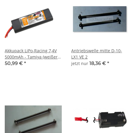
Akkupack LiPo-Racing 7,4V
Antriebswelle mitte D-10-
5000mAh - Tamiya (weißer
LX1 VE 2
Stecker)
50,99 €
*
jetzt nur
18,36 €
*