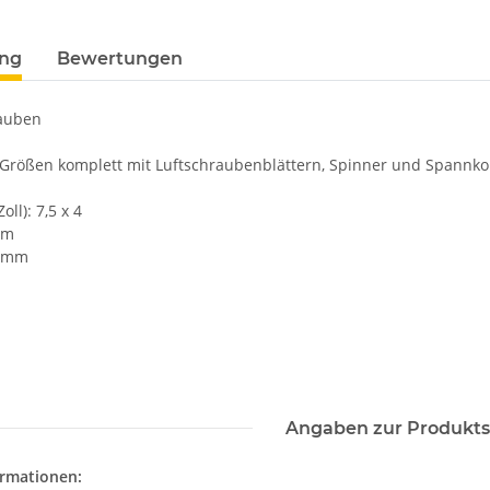
ung
Bewertungen
rauben
Größen komplett mit Luftschraubenblättern, Spinner und Spannk
oll):
7,5 x 4
mm
 mm
Angaben zur Produkts
ormationen: