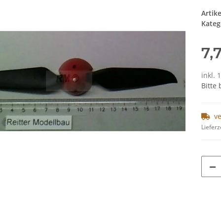
Artik
Kateg
7,
inkl. 
Bitte
v
Lieferz