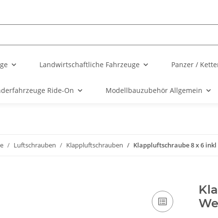
uge
Landwirtschaftliche Fahrzeuge
Panzer / Kett
nderfahrzeuge Ride-On
Modellbauzubehör Allgemein
ge
Luftschrauben
Klappluftschrauben
Klappluftschraube 8 x 6 ink
Kla
We