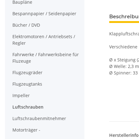
Baupläne
Bespannpapier / Seidenpapier
Beschreib
Bücher / DVD
Klappluftsch
Elektromotoren / Antriebsets /
Regler
Verschiedene 
Fahrwerke / Fahrwerksbeine für
Ø x Steigung (Z
Fluzeuge
Ø Welle:
2,3 
Flugzeugräder
Ø Spinner:
33
Flugzeugtanks
Impeller
Luftschrauben
Luftschraubenmitnehmer
Motorträger -
Herstellerinf