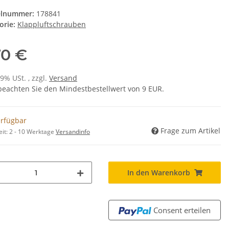
elnummer:
178841
orie:
Klappluftschrauben
70 €
19% USt. , zzgl.
Versand
 beachten Sie den Mindestbestellwert von 9 EUR.
erfügbar
Frage zum Artikel
eit:
2 - 10 Werktage
Versandinfo
In den Warenkorb
Consent erteilen