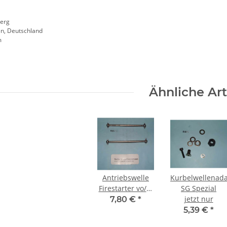
erg
en, Deutschland
m
Ähnliche Art
Antriebswelle
Kurbelwellenad
Firestarter vo/hi
SG Spezial
VE2
jetzt nur
7,80 €
*
5,39 €
*