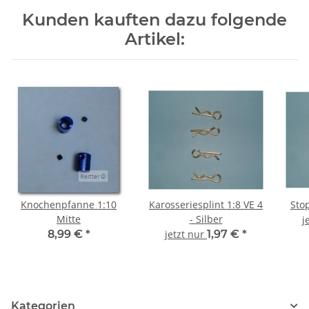
Kunden kauften dazu folgende
Artikel:
Knochenpfanne 1:10
Karosseriesplint 1:8 VE 4
Mitte
- Silber
j
8,99 €
*
jetzt nur
1,97 €
*
Kategorien