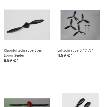
Klappluftschraube Even
Luftschraube B-17 VE4
Eppor Segler
11,99 €
*
8,99 €
*