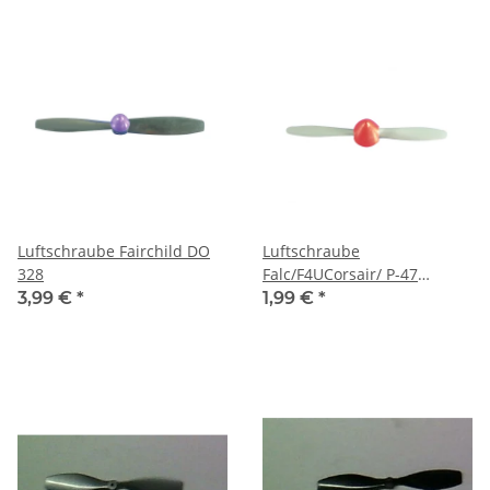
Luftschraube Fairchild DO
Luftschraube
328
Falc/F4UCorsair/ P-47
Thunder
3,99 €
*
1,99 €
*