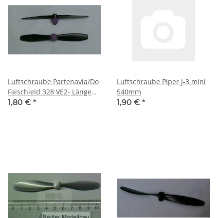
Luftschraube Partenavia/Do
Luftschraube Piper J-3 mini
Faischield 328 VE2- Länge
540mm
125 mm
1,80 €
*
1,90 €
*