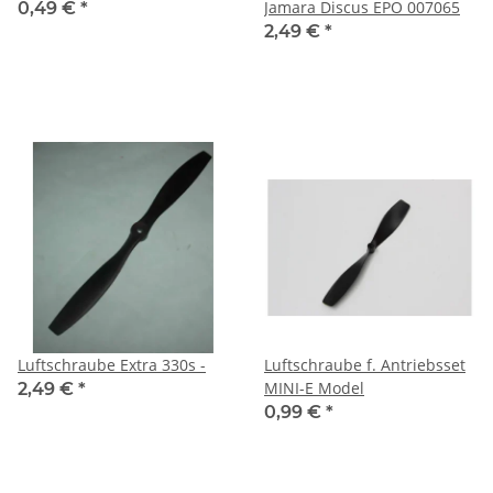
Jamara Discus EPO 007065
0,49 €
*
2,49 €
*
Luftschraube Extra 330s -
Luftschraube f. Antriebsset
MINI-E Model
2,49 €
*
0,99 €
*