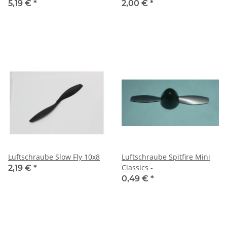
Bohrung 4mm
5,19 €
*
2,00 €
*
Luftschraube Slow Fly 10x8
Luftschraube Spitfire Mini
Classics -
2,19 €
*
0,49 €
*