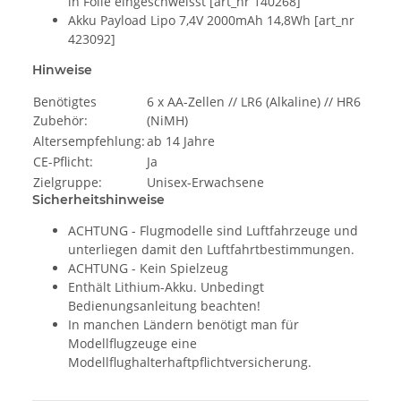
in Folie eingeschweisst [art_nr 140268]
Akku Payload Lipo 7,4V 2000mAh 14,8Wh [art_nr
423092]
Hinweise
Benötigtes
6 x AA-Zellen // LR6 (Alkaline) // HR6
Zubehör:
(NiMH)
Altersempfehlung:
ab 14 Jahre
CE-Pflicht:
Ja
Zielgruppe:
Unisex-Erwachsene
Sicherheitshinweise
ACHTUNG - Flugmodelle sind Luftfahrzeuge und
unterliegen damit den Luftfahrtbestimmungen.
ACHTUNG - Kein Spielzeug
Enthält Lithium-Akku. Unbedingt
Bedienungsanleitung beachten!
In manchen Ländern benötigt man für
Modellflugzeuge eine
Modellflughalterhaftpflichtversicherung.