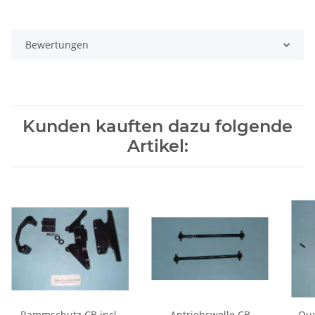
Bewertungen
Kunden kauften dazu folgende
Artikel:
Rammschutz CB incl.
Antriebswelle CB
Que