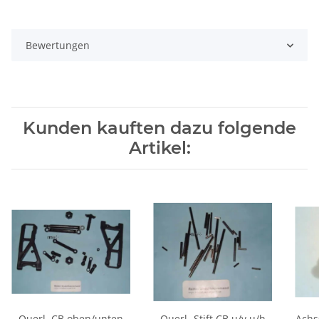
Bewertungen
Kunden kauften dazu folgende
Artikel:
Querl. CB oben/unten
Querl.-Stift CB u/v u/h
Achs