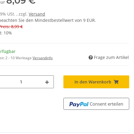
8,09 €
 nur
19% USt. , zzgl.
Versand
 beachten Sie den Mindestbestellwert von 9 EUR.
Preis: 8,99 €
t:
10%
erfügbar
Frage zum Artikel
eit:
2 - 10 Werktage
Versandinfo
In den Warenkorb
Consent erteilen