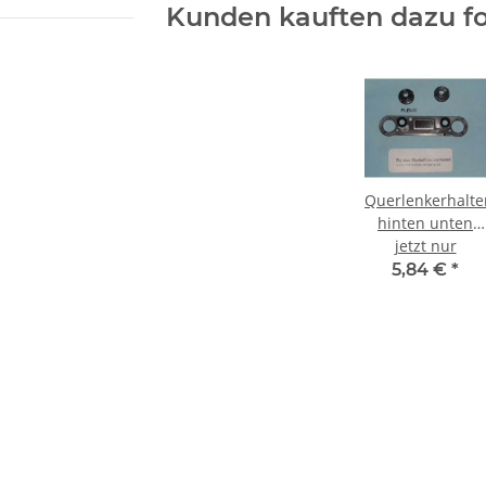
Kunden kauften dazu fo
Querlenkerhalte
hinten unten
Jamara LX2-LX1 -
jetzt nur
5,84 €
*