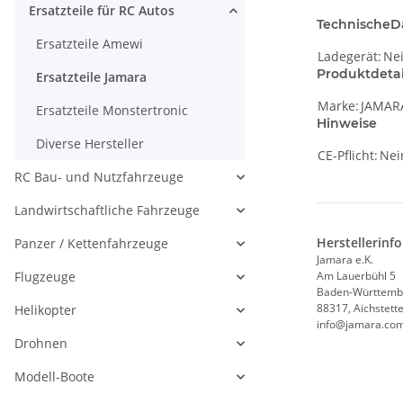
Ersatzteile für RC Autos
TechnischeD
Ersatzteile Amewi
Ladegerät:
Ne
Produktdetai
Ersatzteile Jamara
Marke:
JAMAR
Ersatzteile Monstertronic
Hinweise
Diverse Hersteller
CE-Pflicht:
Nei
RC Bau- und Nutzfahrzeuge
Landwirtschaftliche Fahrzeuge
Herstellerinf
Panzer / Kettenfahrzeuge
Jamara e.K.
Flugzeuge
Am Lauerbühl 5
Baden-Württemb
88317, Aichstett
Helikopter
info@jamara.co
Drohnen
Modell-Boote