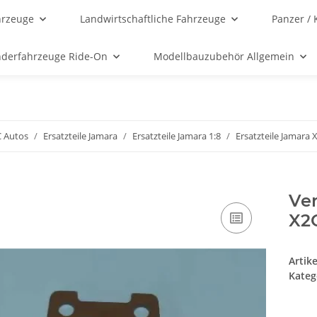
hrzeuge
Landwirtschaftliche Fahrzeuge
Panzer / 
nderfahrzeuge Ride-On
Modellbauzubehör Allgemein
C Autos
Ersatzteile Jamara
Ersatzteile Jamara 1:8
Ersatzteile Jamara 
Ver
X2
Artik
Kateg