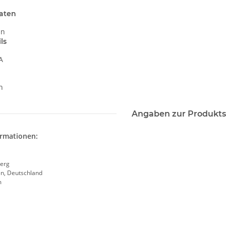
aten
in
ls
A
n
Angaben zur Produkts
ormationen:
erg
en, Deutschland
m