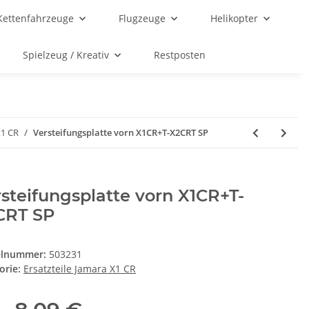
Kettenfahrzeuge
Flugzeuge
Helikopter
Spielzeug / Kreativ
Restposten
X1 CR
Versteifungsplatte vorn X1CR+T-X2CRT SP
steifungsplatte vorn X1CR+T-
CRT SP
elnummer:
503231
orie:
Ersatzteile Jamara X1 CR